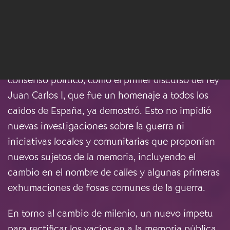
monumento que nunca ha sido neutral y sigue
siendo foco de una muy justificada polémica.
Durante la transición a la democracia, la memoria
de la Guerra Civil fue una lección latente para el
consenso político, como el primer discurso del rey
Juan Carlos I, que fue un homenaje a todos los
caídos de España, ya demostró. Esto no impidió
nuevas investigaciones sobre la guerra ni
iniciativas locales y comunitarias que proponían
nuevos sujetos de la memoria, incluyendo el
cambio en el nombre de calles y algunas primeras
exhumaciones de fosas comunes de la guerra.
En torno al cambio de milenio, un nuevo ímpetu
para rectificar los vacíos en a la memoria pública