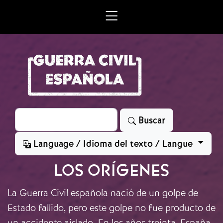
Skip to main content
Search
Buscar
Language / Idioma del texto / Langue
LOS ORÍGENES
La Guerra Civil española nació de un golpe de
Estado fallido, pero este golpe no fue producto de
un accidente aislado. En los años treinta, España,