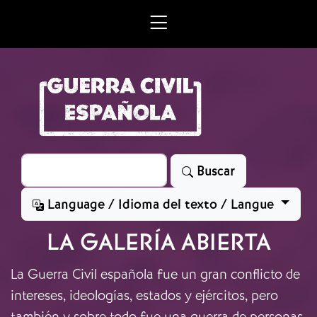
Skip to main content
Search
Buscar
Language / Idioma del texto / Langue
LA GALERÍA ABIERTA
La Guerra Civil española fue un gran conflicto de
intereses, ideologías, estados y ejércitos, pero
también y sobre todo fue una guerra de personas