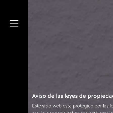
Aviso de las leyes de propieda
Este sitio web está protegido por las 