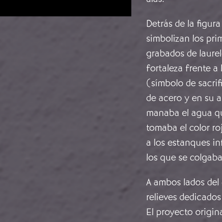
Detrás de la figura
simbolizan los pri
grabados de laurel
fortaleza frente a 
(símbolo de sacrif
de acero y en su a
manaba el agua qu
tomaba el color roj
a los estanques in
los que se colgab
A ambos lados del
relieves dedicados
El proyecto origin