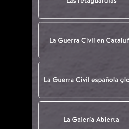
Las retaguardias
La Guerra Civil en Catalu
La Guerra Civil española gl
La Galería Abierta