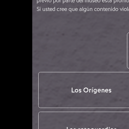
previo por parte del museo está prohib
Si usted cree que algún contenido viol
Los Orígenes