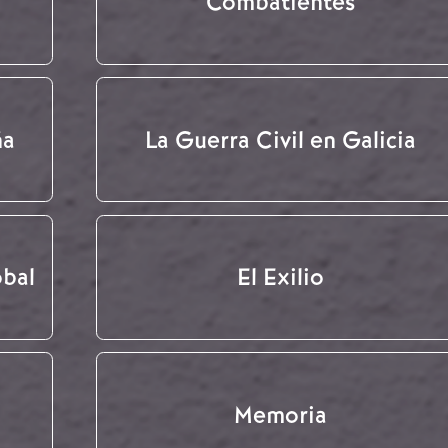
Combatientes
ña
La Guerra Civil en Galicia
obal
El Exilio
Memoria