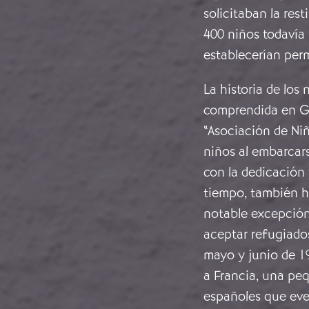
solicitaban la rest
400 niños todavía
establecerían pe
La historia de los
comprendida en Gra
“Asociación de Niñ
niños al embarcars
con la dedicación
tiempo, también h
notable excepción 
aceptar refugiados
mayo y junio de 1
a Francia, una pe
españoles que eve