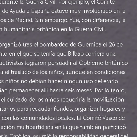
durante la Guerra Civil. Por ejemplo, el Comité
 de Ayuda a España estuvo muy involucrado en la
s de Madrid. Sin embargo, fue, con diferencia, la
 humanitaria británica en la Guerra Civil.
organizó tras el bombardeo de Guernica el 26 de
to en el que se temía que Bilbao corriera una
 activistas lograron persuadir al Gobierno británico
a el traslado de los niños, aunque en condiciones
los niños no debían hacer ningún uso del erario
ían permanecer allí hasta seis meses. Por lo tanto,
 el cuidado de los niños requeriría la movilización
ntarios para recaudar fondos, organizar hogares y
 con las comunidades locales. El Comité Vasco de
ación multipartidista en la que también participó
esia Católica, asumió la responsabilidad general del