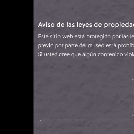
Aviso de las leyes de propieda
Este sitio web está protegido por las 
previo por parte del museo está prohib
Si usted cree que algún contenido viol