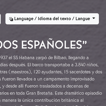
Language / Idioma del texto / Langue
DOS ESPAÑOLES”
1937 el SS Habana zarpó de Bilbao, llegando a
ías después. El barco transportaba a 3.840 niños,
tras (maestros), 120 ayudantes, 15 sacerdotes y dos
s fueron llevados a un campamento improvisado
, y desde allí fueron trasladados a decenas de
arios en toda Gran Bretaña. Este dramático episodio
 manera la única contribución británica al