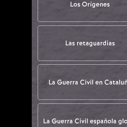
Los Orígenes
Las retaguardias
La Guerra Civil en Catalu
La Guerra Civil española gl