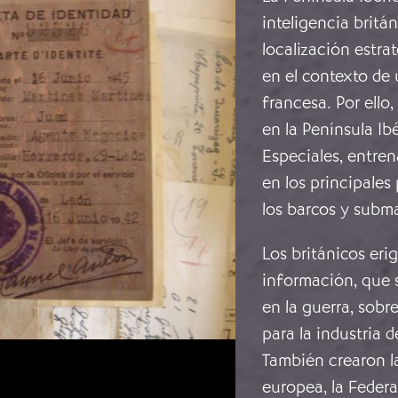
inteligencia britá
localización estrat
en el contexto de 
francesa. Por ello
en la Península Ib
Especiales, entren
en los principales
los barcos y subma
Los británicos eri
información, que s
en la guerra, sobr
para la industria 
También crearon la
europea, la Federa