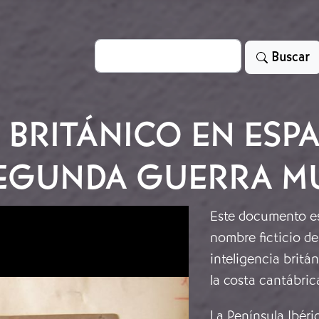
Search
Buscar
 BRITÁNICO EN ESP
EGUNDA GUERRA M
Este documento es
nombre ficticio de
inteligencia brit
la costa cantábric
La Península Ibéric