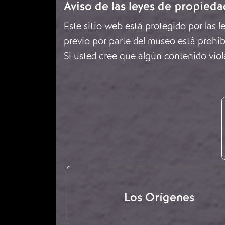
Aviso de las leyes de propieda
Este sitio web está protegido por las 
previo por parte del museo está prohib
Si usted cree que algún contenido viol
Los Orígenes