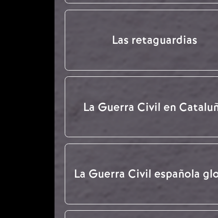
Las retaguardias
La Guerra Civil en Catalu
La Guerra Civil española gl