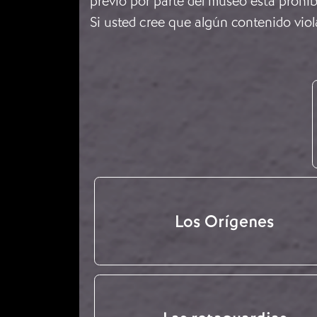
previo por parte del museo está prohib
Si usted cree que algún contenido viol
Los Orígenes