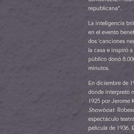
republicana”.
La inteligencia br
en el evento bené
dos 'canciones neg
la casa e inspiró a
público donó 8.00
minutos.
En diciembre de 1
donde interpretó 
1925 por Jerome K
Showboat
. Robes
espectáculo teatra
película de 1936.