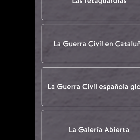
Las retaguardias
La Guerra Civil en Catalu
La Guerra Civil española gl
La Galería Abierta