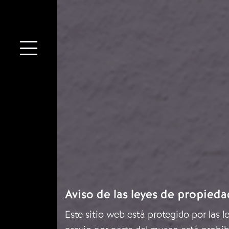
Aviso de las leyes de propieda
Este sitio web está protegido por las 