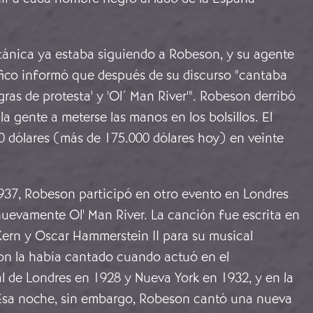
itánica ya estaba siguiendo a Robeson, y su agente
fico informó que después de su discurso "cantaba
ras de protesta' y 'Ol´ Man River'". Robeson derribó
 la gente a meterse las manos en los bolsillos. El
0 dólares (más de 175.000 dólares hoy) en veinte
937, Robeson participó en otro evento en Londres
nuevamente Ol' Man River. La canción fue escrita en
ern y Oscar Hammerstein II para su musical
on la había cantado cuando actuó en el
l de Londres en 1928 y Nueva York en 1932, y en la
 Esa noche, sin embargo, Robeson cantó una nueva