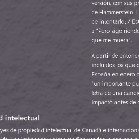
versión, con sus p
de Hammerstein. Lo
de intentarlo; / E
a “Pero sigo riend
que me muera”.
A partir de entonc
incluidos los que 
España en enero d
“un importante pun
letra de una canci
impactó antes de q
d intelectual
leyes de propiedad intelectual de Canadá e internacion