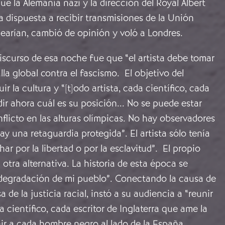
 la Alemania nazi y la dirección del Royal Albert
a dispuesta a recibir transmisiones de la Unión
uearían, cambió de opinión y voló a Londres.
iscurso de esa noche fue que “el artista debe tomar
lla global contra el fascismo. El objetivo del
ir la cultura y “[t]odo artista, cada científico, cada
dir ahora cuál es su posición... No se puede estar
flicto en las alturas olímpicas. No hay observadores
ay una retaguardia protegida”. El artista sólo tenía
ar por la libertad o por la esclavitud”. El propio
otra alternativa. La historia de esta época se
a degradación de mi pueblo”. Conectando la causa de
sa de la justicia racial, instó a su audiencia a “reunir
a científico, cada escritor de Inglaterra que ame la
ir a cada hombre negro al lado de la España