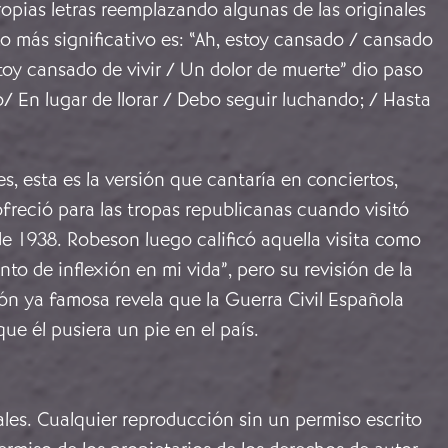
ropias letras reemplazando algunas de las originales
 más significativo es: “Ah, estoy cansado / cansado
stoy cansado de vivir / Un dolor de muerte” dio paso
o/ En lugar de llorar / Debo seguir luchando; / Hasta
es, esta es la versión que cantaría en conciertos,
ofreció para las tropas republicanas cuando visitó
e 1938. Robeson luego calificó aquella visita como
to de inflexión en mi vida”, pero su revisión de la
ón ya famosa revela que la Guerra Civil Española
ue él pusiera un pie en el país.
ales. Cualquier reproducción sin un permiso escrito