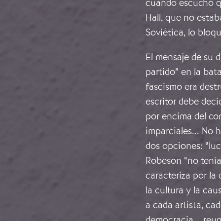
cuando escuchó que
Hall, que no estab
Soviética, lo bloq
El mensaje de su d
partido” en la bata
fascismo era destru
escritor debe deci
por encima del con
imparciales... No h
dos opciones: “luch
Robeson “no tenía 
caracteriza por l
la cultura y la cau
a cada artista, cad
democracia... reun