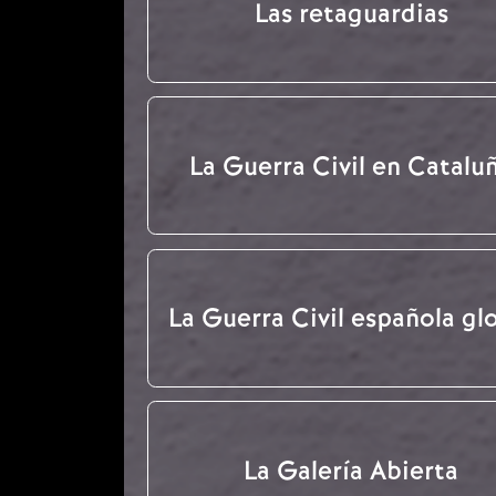
Las retaguardias
La Guerra Civil en Catalu
La Guerra Civil española gl
La Galería Abierta