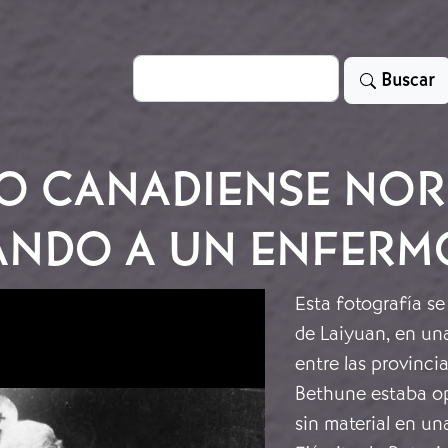
Search
Buscar
CO CANADIENSE NO
NDO A UN ENFERM
Esta fotografía s
de Laiyuan, en un
entre las provinc
Bethune estaba o
sin material en u