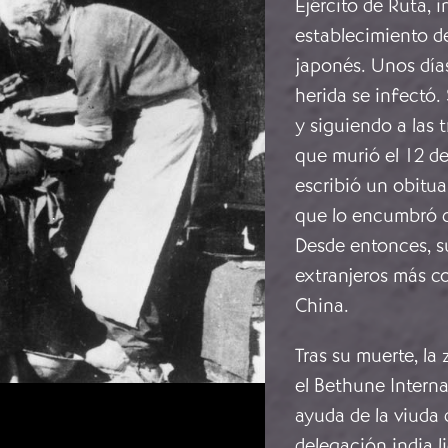
Ejército de Ruta, i
establecimiento de
japonés. Unos días
herida se infectó
y siguiendo a las
que murió el 12 de
escribió un obitu
que lo encumbró c
Desde entonces, s
extranjeros más c
China.
Tras su muerte, la
el Bethune Interna
ayuda de la viuda 
delegación india l