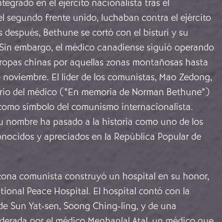
ntegrado en el ejército nacionalista tras el
l segundo frente unido, luchaban contra el ejército
 después, Bethune se cortó con el bisturí y su
. Sin embargo, el médico canadiense siguió operando
 tropas chinas por aquellas zonas montañosas hasta
 noviembre. El líder de los comunistas, Mao Zedong,
ario del médico (“En memoria de Norman Bethune”)
omo símbolo del comunismo internacionalista.
u nombre ha pasado a la historia como uno de los
onocidos y apreciados en la República Popular de
 zona comunista construyó un hospital en su honor,
tional Peace Hospital. El hospital contó con la
de Sun Yat-sen, Soong Ching-ling, y de una
iderada por el médico Menhanlal Atal, un médico que