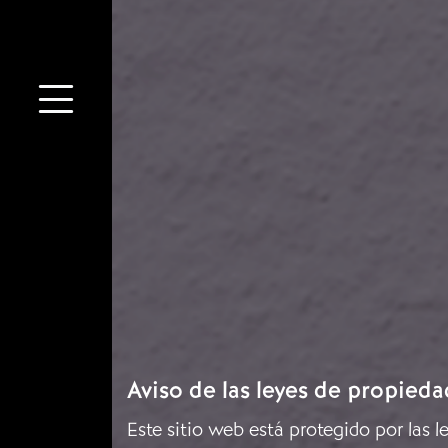
Aviso de las leyes de propieda
Este sitio web está protegido por las 