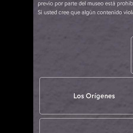
previo por parte del museo está prohib
Si usted cree que algún contenido viol
Los Orígenes