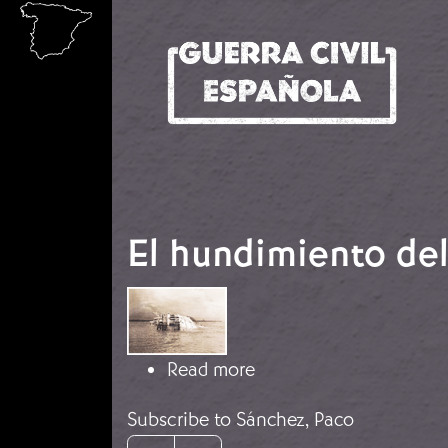
Skip to main content
El hundimiento de
Image
about El hundimiento 
Read more
Subscribe to Sánchez, Paco