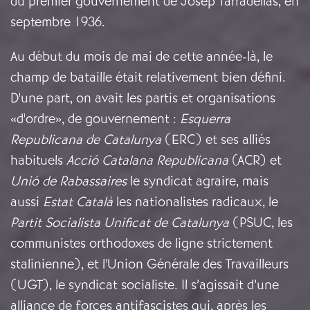
du premier gouvernement de Josep Tarradellas, en
septembre 1936.
Au début du mois de mai de cette année-là, le
champ de bataille était relativement bien défini.
D'une part, on avait les partis et organisations
«d'ordre», de gouvernement :
Esquerra
Republicana de Catalunya
(ERC) et ses alliés
habituels
Acció Catalana Republicana
(ACR) et
Unió de Rabassaires
le syndicat agraire, mais
aussi
Estat Català
les nationalistes radicaux, le
Partit Socialista Unificat de Catalunya
(PSUC, les
communistes orthodoxes de ligne strictement
stalinienne), et l'Union Générale des Travailleurs
(UGT), le syndicat socialiste. Il s’agissait d’une
alliance de forces antifascistes qui, après les