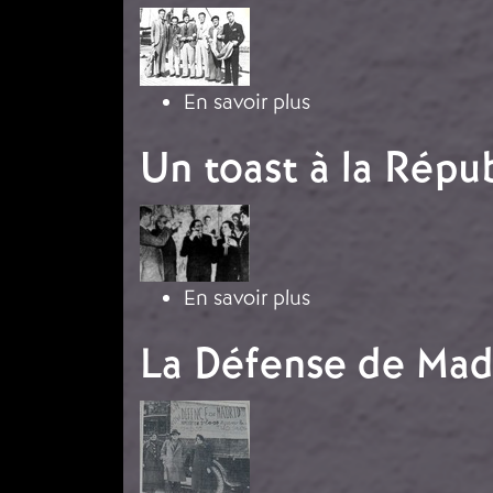
Image
sur Ils ont combatt
En savoir plus
Un toast à la Répu
Image
sur Un toast à la R
En savoir plus
La Défense de Mad
Image