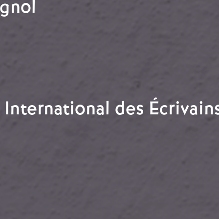
gnol
spagnol
nternational des Écrivains
s International des Écrivains pour la Défense de la C