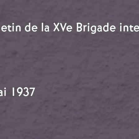
adrid
letin de la XVe Brigade int
bulletin de la XVe Brigade internationale
ai 1937
 mai 1937