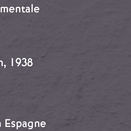
ementale
ernementale
n, 1938
han, 1938
n Espagne