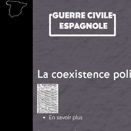
Aller au contenu principal
La coexistence poli
Image
sur La coexistence p
En savoir plus