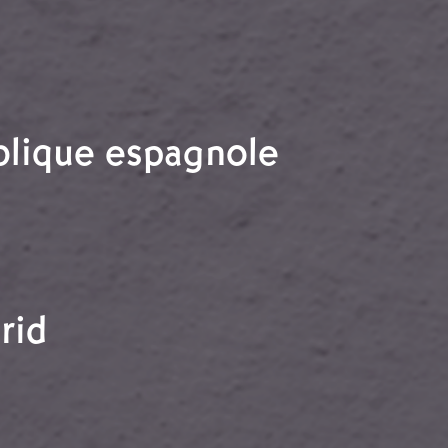
u en Espagne
blique espagnole
épublique espagnole
rid