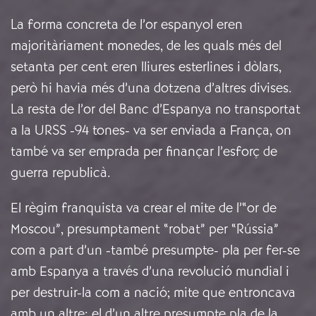
La forma concreta de l’or espanyol eren
majoritàriament monedes, de les quals més del
setanta per cent eren lliures esterlines i dòlars,
però hi havia més d’una dotzena d’altres divises.
La resta de l’or del Banc d’Espanya no transportat
a la URSS -94 tones- va ser enviada a França, on
també va ser emprada per finançar l’esforç de
guerra republicà.
El règim franquista va crear el mite de l’“or de
Moscou”, presumptament “robat” per “Rússia”
com a part d’un -també presumpte- pla per fer-se
amb Espanya a través d’una revolució mundial i
per destruir-la com a nació; mite que entroncava
amb un altre: el d’un altre presumpte pla de la