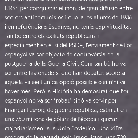
URSS per conquistar el món, de gran difusió entre
sectors anticomunistes i que, a les altures de 1936
i en referència a Espanya, no tenia cap virtualitat.
També entre els exiliats republicans i
especialment en el si del PSOE, l’enviament de l’or
espanyol va ser objecte de controvèrsia en la
postguerra de la Guerra Civil. Com també ho va
ser entre historiadors, que han debatut sobre si
aquella va ser l’única opció possible o si n’hi va
haver més. Però la Història ha demostrat que l’or
espanyol no va ser “robat” sinó va servir per
finançar l’esforç de guerra republicà, estimat en
uns 750 milions de dòlars de l’època i gastat
majoritàriament a la Unió Soviètica. Una xifra
propera de la gastada pels franquistes -uns 700