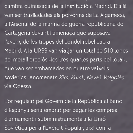
cambra cuirassada de la institució a Madrid. D’allà
van ser traslladades als polvorins de La Algameca,
a l’Arsenal de la marina de guerra republicana de
Cartagena davant l’amenaça que suposava
l’avenç de les tropes del bàndol rebel cap a
Madrid. A la URSS van viatjar un total de 510 tones
del metall preciós -les tres quartes parts del total-,
que van ser embarcades en quatre vaixells
soviètics -anomenats
Kim
,
Kursk
,
Nevá
i
Volgolés
-
via Odessa.
L’or requisat pel Govern de la República al Banc
d’Espanya seria emprat per pagar les compres
d’armament i subministraments a la Unió
Soviètica per a l’Exèrcit Popular, així com a