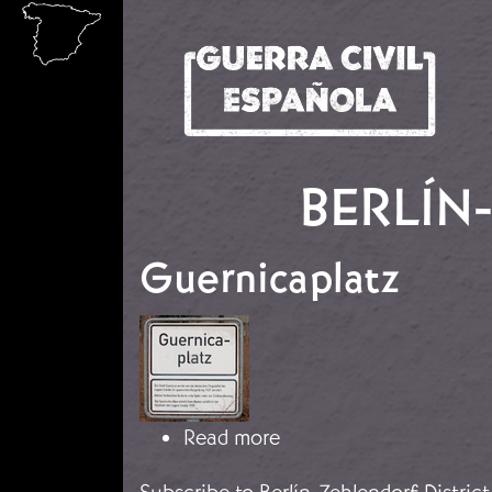
Skip to main content
BERLÍN
Guernicaplatz
Image
about Guernicaplatz
Read more