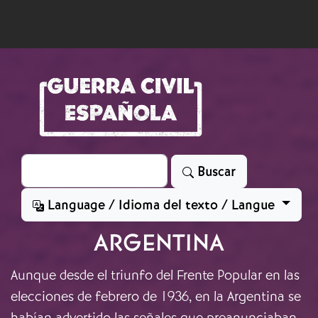
Skip to main content
Search
Buscar
Language / Idioma del texto / Langue
ARGENTINA
Aunque desde el triunfo del Frente Popular en las
elecciones de febrero de 1936, en la Argentina se
habían advertido las señales que preanunciaban