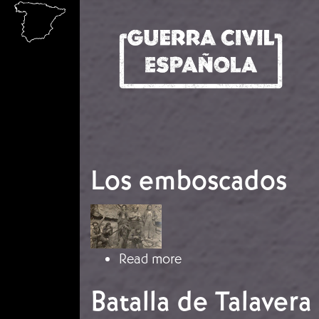
Skip to main content
Los emboscados
Image
about Los emboscados
Read more
Batalla de Talavera