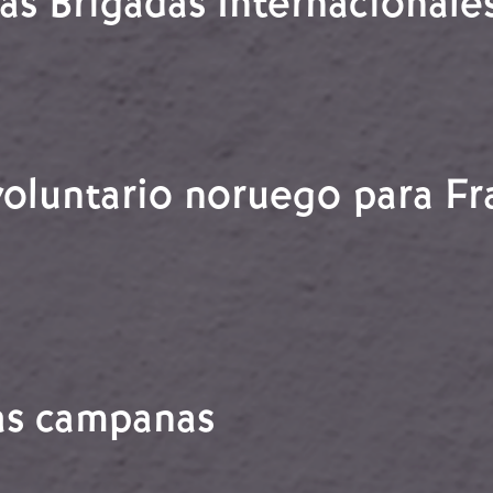
as Brigadas Internacionale
 las Brigadas Internacionales
voluntario noruego para F
n voluntario noruego para Franco
as campanas