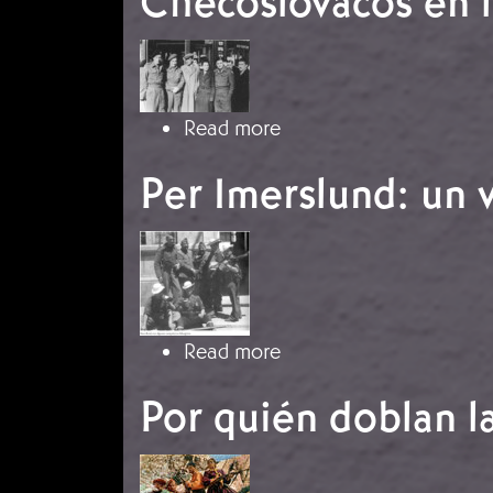
Checoslovacos en l
Image
about Checoslovacos en
Read more
Per Imerslund: un 
Image
about Per Imerslund: u
Read more
Por quién doblan l
Image