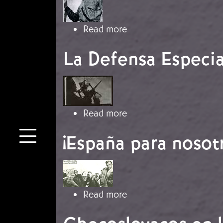
about Voluntarios anti
Read more
La Defensa Especia
Image
about La Defensa Espe
Read more
¡España para nosot
Image
about ¡España para nos
Read more