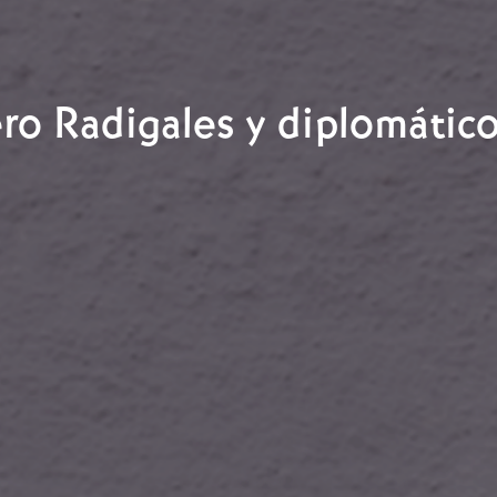
n las campanas
o Radigales y diplomático
ero Radigales y diplomáticos españoles en Grecia