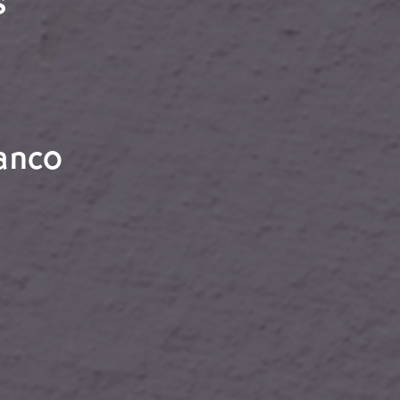
s
ranco