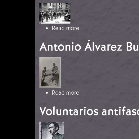
Image
about Batalla de Talave
Read more
Antonio Álvarez Bu
Image
about Antonio Álvarez 
Read more
Voluntarios antifa
Image