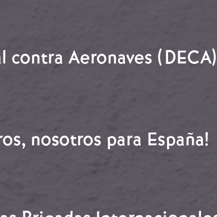
fascistas del Mundo Árabe/
l contra Aeronaves (DECA)
cial contra Aeronaves (DECA)
ros, nosotros para España!
otros, nosotros para España!