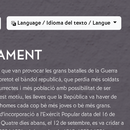
Language / Idioma del texto / Langue
TAMENT
que van provocar les grans batalles de la Guerra
obretot el bàndol republicà, que perdia més soldats
urrectes i més població amb possibilitat de ser
est motiu, les lleves que la República va haver de
r homes cada cop bé més joves o bé més grans.
incorporació a l’Exèrcit Popular data del 16 de
Quatre dies abans, el 12 de setembre, es va cridar a