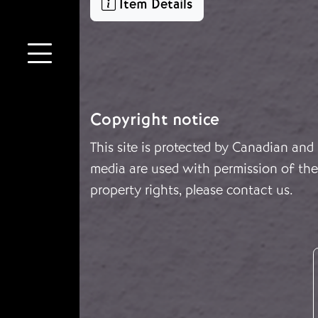
Item Details
Copyright notice
This site is protected by Canadian and
media are used with permission of the 
property rights, please
contact us
.