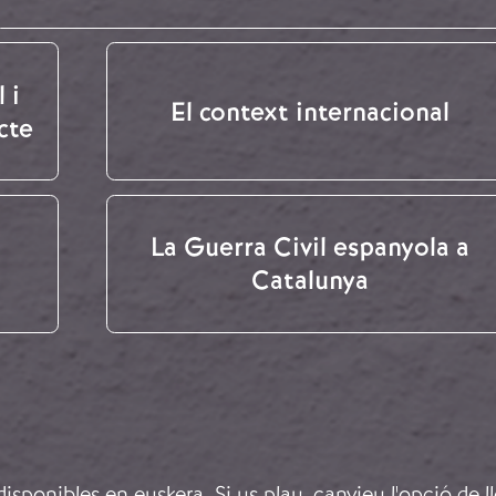
 i
El context internacional
cte
La Guerra Civil espanyola a
Catalunya
sponibles en euskera. Si us plau, canvieu l'opció de l