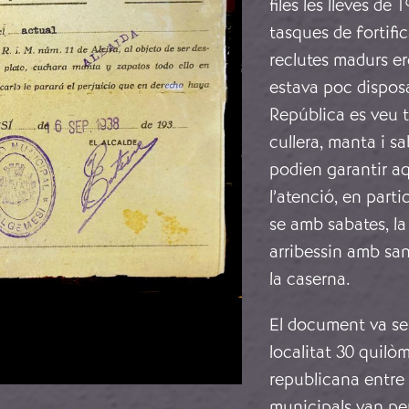
files les lleves de
tasques de fortifi
reclutes madurs er
estava poc disposa
República es veu t
cullera, manta i sa
podien garantir aq
l’atenció, en parti
se amb sabates, la
arribessin amb san
la caserna.
El document va se
localitat 30 quilòm
republicana entre 
municipals van per