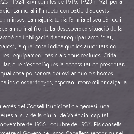
 1923 i 1924, així com les de 1919, 1920 i 1921 per a
cació. La moral i l’ímpetu combatiu d’aquests
en minsos. La majoria tenia família al seu càrrec i
da a morir al front. La desesperada situació de la
ambé en l’obligació d’anar equipat amb “plat,
bates”, la qual cosa indica que les autoritats no
uest equipament bàsic als nous reclutes. Crida
cular, que s’especifiqués la necessitat de presentar-
 qual cosa potser era per evitar que els homes
dàlies o espardenyes, esperant rebre millor calçat a
r emès pel Consell Municipal d’Algemesí, una
etres al sud de la ciutat de València, capital
novembre de 1936 i octubre de 1937. Els consells
metre al Govern de Largo Caballero reconstruir el