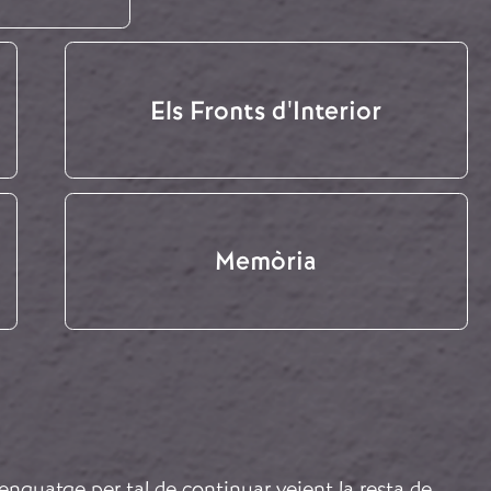
Els Fronts d'Interior
Memòria
lenguatge per tal de continuar veient la resta de