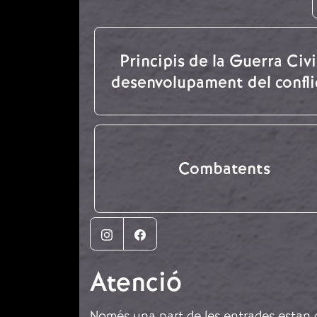
Principis de la Guerra Civil
desenvolupament del confli
Combatents
Instagram
Facebook
Atenció
Només una part de les entrades estan di