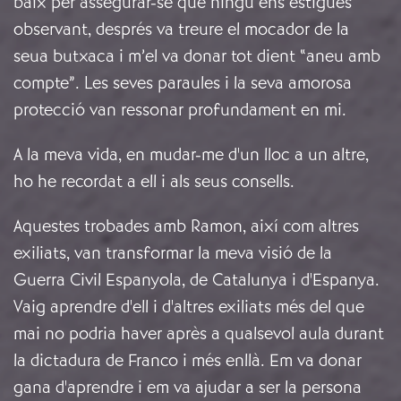
baix per assegurar-se que ningú ens estigués
observant, després va treure el mocador de la
seua butxaca i m’el va donar tot dient “aneu amb
compte”. Les seves paraules i la seva amorosa
protecció van ressonar profundament en mi.
A la meva vida, en mudar-me d'un lloc a un altre,
ho he recordat a ell i als seus consells.
Aquestes trobades amb Ramon, així com altres
exiliats, van transformar la meva visió de la
Guerra Civil Espanyola, de Catalunya i d'Espanya.
Vaig aprendre d'ell i d'altres exiliats més del que
mai no podria haver après a qualsevol aula durant
la dictadura de Franco i més enllà. Em va donar
gana d'aprendre i em va ajudar a ser la persona