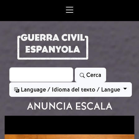
Vés al contingut
Cerca
Cerca
Language / Idioma del texto / Langue
ANUNCIA ESCALA
Imatge