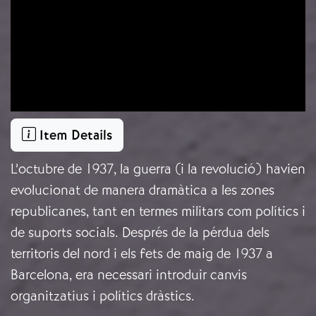
Item Details
L’octubre de 1937, la guerra (i la revolució) havien
evolucionat de manera dramàtica a les zones
republicanes, tant en termes militars com polítics i
de suports socials. Després de la pérdua dels
territoris del nord i els fets de maig de 1937 a
Barcelona, era necessari introduir canvis
organitzatius i polítics dràstics.