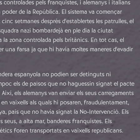
es controlades pels franquistes, i alemanys i italians
 poder de la República. El sistema va començar
 cinc setmanes després d'establertes les patrulles, el
quadra nazi bombardejà en ple dia la ciutat
a la zona controlada pels britànics. En tot cas, el
er una farsa ja que hi havia moltes maneres d'evadir
ndera espanyola no podien ser detinguts ni
ampoc els de països que no haguessin signat el pacte
 Així, els alemanys van enviar els seus carregaments
en vaixells als quals hi posaren, fraudulentament,
, país que no havia signat la No-Intervenció. Els
s seus, a alta mar, banderes franquistes. Els
tics foren transportats en vaixells republicans.