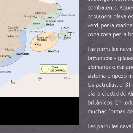
combatents. Aquest
costanera blava es
verd, per la marina
zona rosa per la br
Las patrullas nav
británicos vigilase
alemanes e italian
sistema empezó ma
las patrullas, el 
día la ciudad de A
británicos. En tod
muchas formas de 
Les patrulles nava