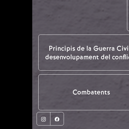
Principis de la Guerra Civil
desenvolupament del confli
Combatents
Instagram
Facebook