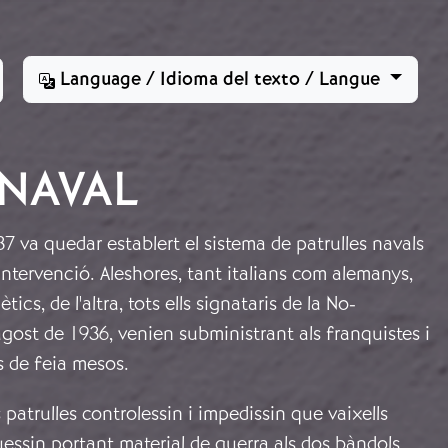
Language / Idioma del texto / Langue
NAVAL
937 va quedar establert el sistema de patrulles navals
ntervenció. Aleshores, tant italians com alemanys,
tics, de l'altra, tots ells signataris de la No-
agost de 1936, venien subministrant als franquistes i
s de feia mesos.
 patrulles controlessin i impedissin que vaixells
essin portant material de guerra als dos bàndols