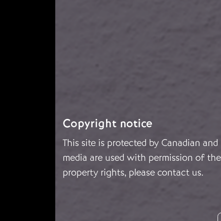
Copyright notice
This site is protected by Canadian and
media are used with permission of the 
property rights, please
contact us
.