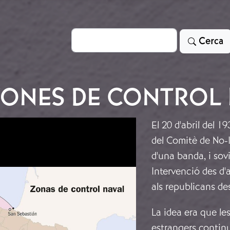
Cerca
Cerca
ZONES DE CONTROL 
El 20 d'abril del 1
del Comitè de No-I
d'una banda, i soviè
Intervenció des d'
als republicans de
La idea era que les
estrangers continu