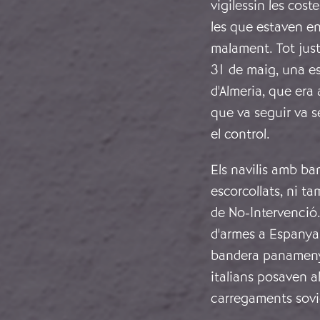
vigilessin les cost
les que estaven en
malament. Tot just
31 de maig, una es
d'Almeria, que era 
que va seguir va s
el control.
Els navilis amb ba
escorcollats, ni t
de No-Intervenció.
d'armes a Espanya 
bandera panamenya
italians posaven al
carregaments soviè