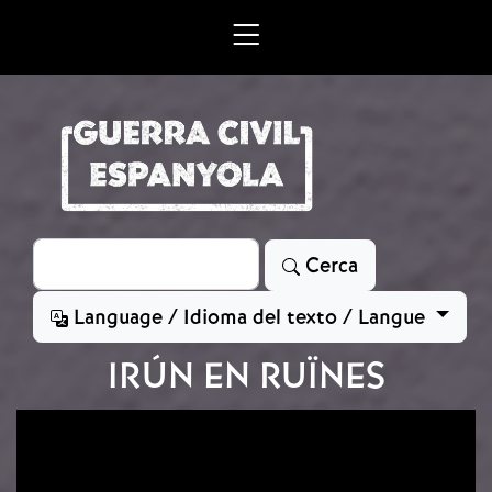
Vés al contingut
Cerca
Cerca
Language / Idioma del texto / Langue
IRÚN EN RUÏNES
Imatge