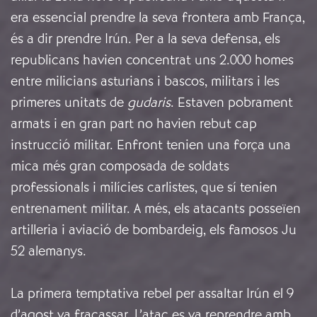
era essencial prendre la seva frontera amb França,
és a dir prendre Irún. Per a la seva defensa, els
republicans havien concentrat uns 2.000 homes
entre milicians asturians i bascos, militars i les
primeres unitats de
gudaris
. Estaven pobrament
armats i en gran part no havien rebut cap
instrucció militar. Enfront tenien una força una
mica més gran composada de soldats
professionals i milícies carlistes, que sí tenien
entrenament militar. A més, els atacants posseïen
artilleria i aviació de bombardeig, els famosos Ju
52 alemanys.
La primera temptativa rebel per assaltar Irún el 9
d’agost va fracassar. L’atac es va reprendre amb