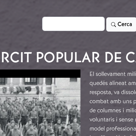
Cerca
Cerca
ÈRCIT POPULAR DE 
El sollevament mili
quedés alineat amb
resposta, va dissol
combat amb uns po
de columnes i milíc
voluntaris i sense 
model professional