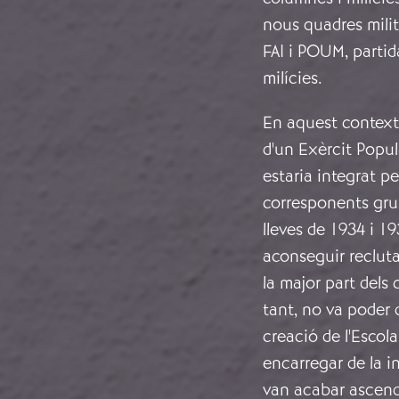
nous quadres milit
FAI i POUM, partid
milícies.
En aquest context,
d'un Exèrcit Popul
estaria integrat pe
corresponents grup
lleves de 1934 i 1
aconseguir recluta
la major part dels 
tant, no va poder d
creació de l'Escol
encarregar de la in
van acabar ascendi