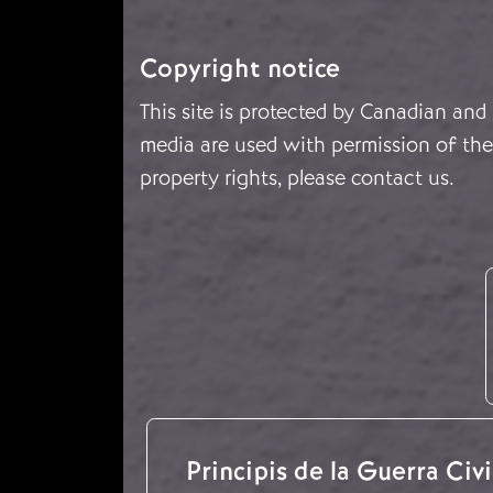
Copyright notice
This site is protected by Canadian and
media are used with permission of the 
property rights, please
contact us
.
Principis de la Guerra Civil