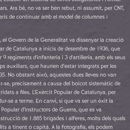
ars. Ara bé, no va ser ben rebut, ni assumit, per CNT,
aris de continuar amb el model de columnes i
 el Govern de la Generalitat va dissenyar la creació
ar de Catalunya a inicis de desembre de 1936, que
r 9 regiments d'infanteria i 3 d'artilleria, amb els seus
s auxiliars, que haurien d’estar integrats per les
935. No obstant això, aquestes dues lleves no van
r-se, precisament a causa del boicot sistemàtic de
cridats a files. L'Exèrcit Popular de Catalunya, per
ur-se a terme. En canvi, sí que va ser un èxit la
a Popular d'Instructors de Guerra, que es va
strucció de 1.885 brigades i alferes, molts dels quals
ts a tinent o capità. A la fotografia, els podem