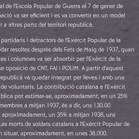
ral de l'Escola Popular de Guerra el 7 de gener de
ació va ser eficient i es va convertir en un model
 a altres parts del territori republicà.
partidaris i detractors de l'Exèrcit Popular de la
ar resoltes després dels Fets de Maig de 1937, quan
ies i columnes va ser absorbit per l'Exèrcit de la
e oposició de CNT, FAI i POUM. A partir d'aquest
republicà va quedar integrat per lleves i amb una
de voluntaris. La contribució catalana a l'Exèrcit
ública pot estimar-se, aproximadament, en un 25%
s membres a mitjan 1937, és a dir, uns 130.00
m, aproximadament, un 35% a mitjan 1938, uns
Les morts de soldats catalans a l'Exèrcit Popular de
n situar, aproximadament, en unes 38.000.