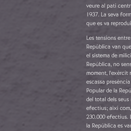
veure al pati cent
1937. La seva form
que es va reproduir
Les tensions entre 
República van qued
el sistema de milíc
República, no sens
moment, l'exèrcit 
escassa presència 
Popular de la Rep
del total dels seu
efectius; així co
230.000 efectius. 
la República es va