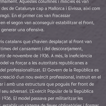
l’armament. Aquestes columnes i milícies es van
 des de Catalunya cap a Mallorca i Eivissa, així com
Aragó. En el primer cas van fracassar
 en el segon van aconseguir estabilitzar el front,
 generar una ofensiva.
ris catalans que s'havien desplaçat al front van
ctimes del cansament i del descoratjament,
tir de novembre de 1936. A més, la ineficiència
odel va forçar a les autoritats republicanes a
el professionalitzat. El Govern de la República es
creació d'un nou exèrcit professional, instruït en el
ar i amb una estructura que pogués fer front de
 seu adversari. L'Exèrcit Popular de la República
 1936. El model passava per militaritzar les
, establir un sistema de lleves obligatòries i formar