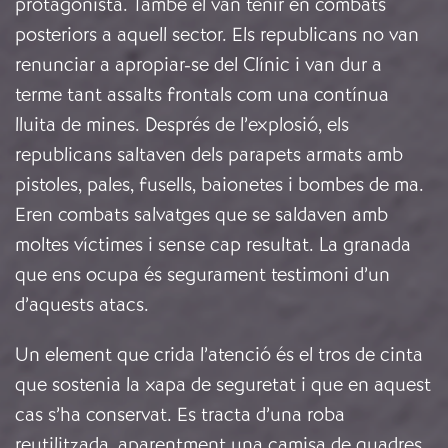
protagonista. També el van tenir en combats
posteriors a aquell sector. Els republicans no van
renunciar a apropiar-se del Clínic i van dur a
terme tant assalts frontals com una contínua
lluita de mines. Després de l’explosió, els
republicans saltaven dels parapets armats amb
pistoles, pales, fusells, baionetes i bombes de ma.
Eren combats salvatges que se saldaven amb
moltes víctimes i sense cap resultat. La granada
que ens ocupa és segurament testimoni d’un
d’aquests atacs.
Un element que crida l’atenció és el tros de cinta
que sostenia la xapa de seguretat i que en aquest
cas s’ha conservat. Es tracta d’una roba
reutilitzada, aparentment una camisa de quadres.