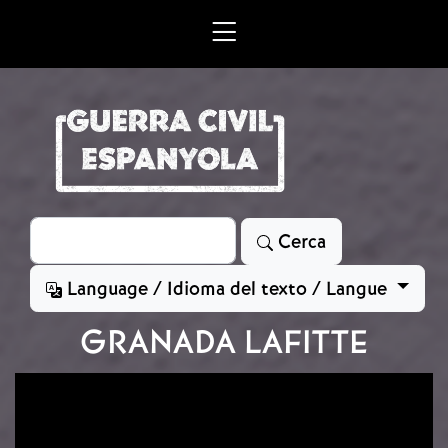
Vés al contingut
Cerca
Cerca
Language / Idioma del texto / Langue
GRANADA LAFITTE
Imatge