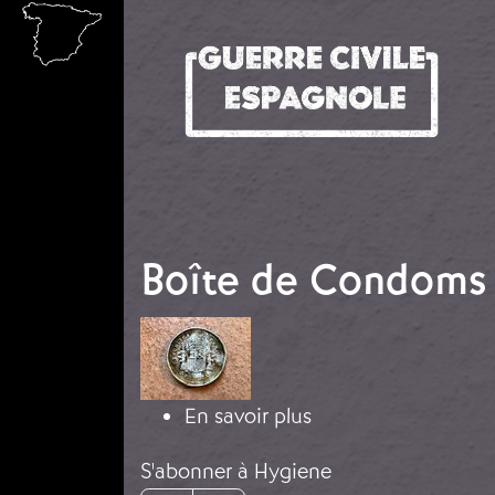
Aller au contenu principal
Boîte de Condoms
Image
sur Boîte de Condo
En savoir plus
S'abonner à Hygiene