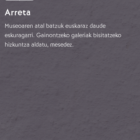
Arreta
Museoaren atal batzuk euskaraz daude
eskuragarri. Gainontzeko galeriak bisitatzeko
hizkuntza aldatu, mesedez.