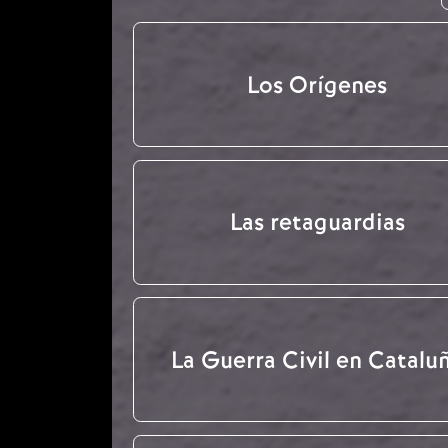
Los Orígenes
Las retaguardias
La Guerra Civil en Catalu