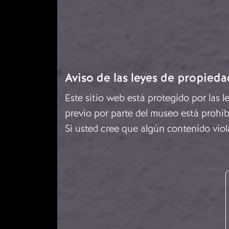
Aviso de las leyes de propieda
Este sitio web está protegido por las 
previo por parte del museo está prohib
Si usted cree que algún contenido viol