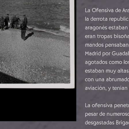
La Ofensiva de Ar
la derrota republi
aragonés estaban 
eran tropas bisoña
mandos pensaban q
Madrid por Guadala
agotados como los
estaban muy altas
con una abrumadora
aviación, y tenían
La ofensiva penetr
pesar de numeroso
desgastadas Briga