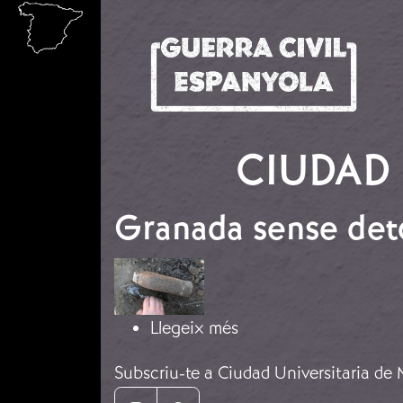
Vés al contingut
CIUDAD 
Granada sense det
Imatge
sobre Granada sense 
Llegeix més
Subscriu-te a Ciudad Universitaria de 