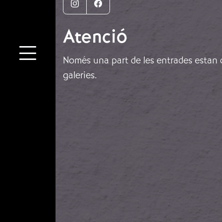
Instagram
Facebook
Atenció
Només una part de les entrades estan di
galeries.