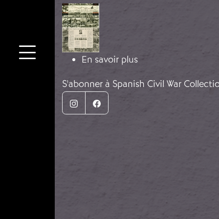
Image
sur L'Espagne Nation
En savoir plus
S'abonner à Spanish Civil War Collecti
Instagram
Facebook