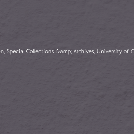
ale Vous Invite à Visiter les Routes de la Guerre en E
on, Special Collections &amp; Archives, University of C