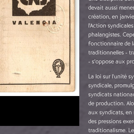
devait aussi mener
création, en janvi
l'Action syndical
phalangistes. Cep
fonctionnaire de la
traditionnelles - 
- s’oppose aux pro
La loi sur l'unité s
syndicale, promulg
syndicats nationau
de production. Alo
aux syndicats, en ré
des pressions exer
traditionalisme. L