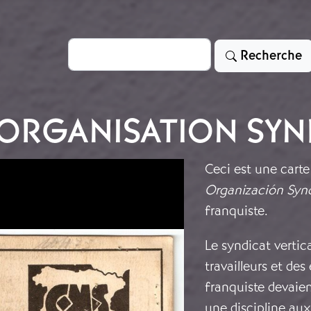
Rechercher
Recherche
’ORGANISATION SYN
Ceci est une carte
Organización Synd
franquiste.
Le syndicat vertic
travailleurs et de
franquiste devaien
une discipline aux