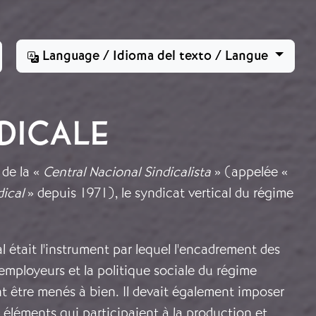
Language / Idioma del texto / Langue
DICALE
 de la «
Central Nacional Sindicalista
» (appelée «
ical
» depuis 1971), le syndicat vertical du régime
al était l'instrument par lequel l'encadrement des
s employeurs et la politique sociale du régime
t être menés à bien. Il devait également imposer
 éléments qui participaient à la production et