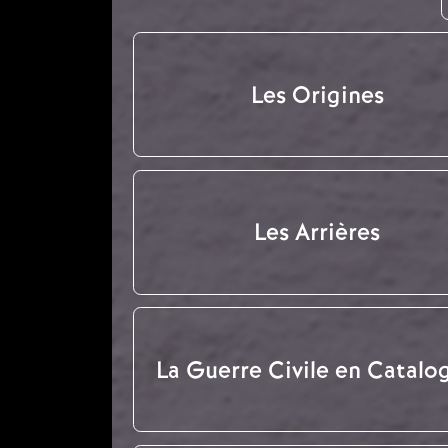
Les Origines
Les Arrières
La Guerre Civile en Catalo