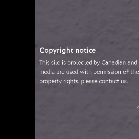
Copyright notice
This site is protected by Canadian and
media are used with permission of the 
property rights, please
contact us
.