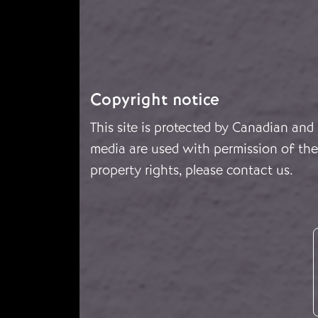
Copyright notice
This site is protected by Canadian and
media are used with permission of the 
property rights, please
contact us
.