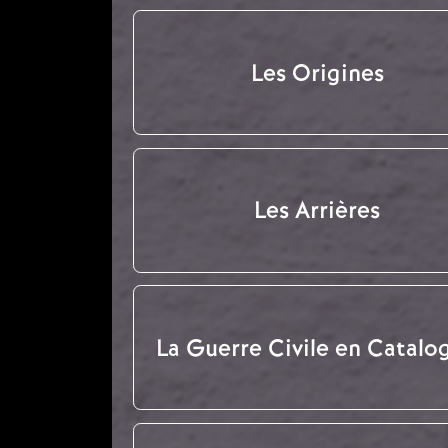
Les Origines
Les Arrières
La Guerre Civile en Catalo