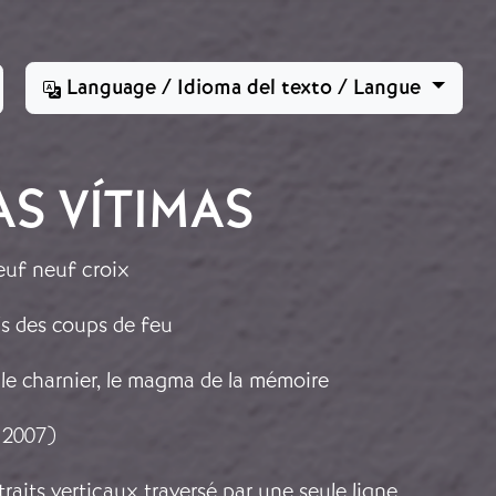
Language / Idioma del texto / Langue
S VÍTIMAS
euf neuf croix
els des coups de feu
s le charnier, le magma de la mémoire
 2007)
traits verticaux traversé par une seule ligne