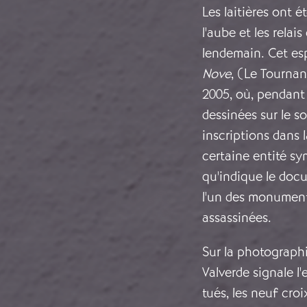
Les laitières ont é
l'aube et les relai
lendemain. Cet es
Nove
, (Le Tourna
2005, où, pendant
dessinées sur le s
inscriptions dans 
certaine entité sym
qu'indique le docum
l'un des monument
assassinées.
Sur la photographi
Valverde signale l
tués, les neuf croi