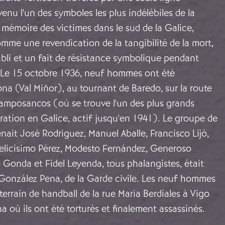
venu l'un des symboles les plus indélébiles de la
 mémoire des victimes dans le sud de la Galice,
me une revendication de la tangibilité de la mort,
oubli et un fait de résistance symbolique pendant
. Le 15 octobre 1936, neuf hommes ont été
a (Val Miñor), au tournant de Baredo, sur la route
amposancos (où se trouve l'un des plus grands
ation en Galice, actif jusqu'en 1941). Le groupe de
nait José Rodríguez, Manuel Aballe, Francisco Lijó,
elicísimo Pérez, Modesto Fernández, Generoso
o Gonda et Fidel Leyenda, tous phalangistes, était
 González Pena, de la Garde civile. Les neuf hommes
terrain de handball de la rue María Berdiales à Vigo
a où ils ont été torturés et finalement assassinés.