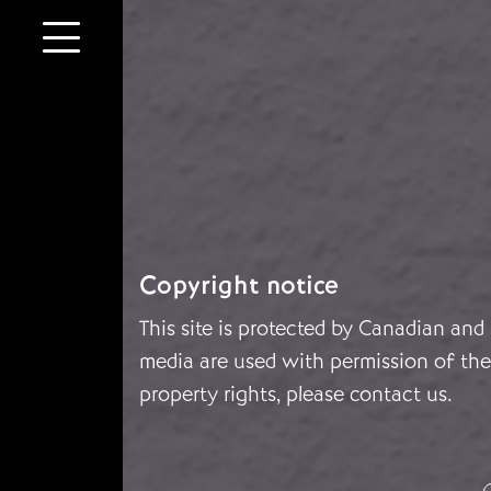
Copyright notice
This site is protected by Canadian and
media are used with permission of the 
property rights, please
contact us
.