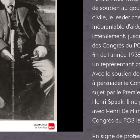
de soutien au gou
civile, le leader c
inébranlable d'aid
littéralement, jusq
des Congrès du POB
fin de l'année 1938
un représentant c
Avec le soutien de 
à persuader le Con
sujet par le Premie
Henri Spaak. Il n
avec Henri De Man,
Congrès du POB la 
En signe de protes