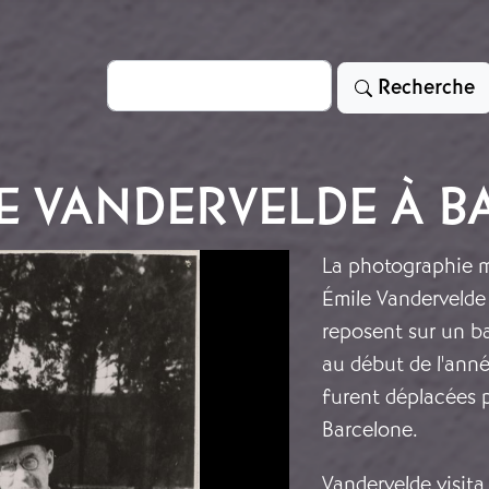
Rechercher
Recherche
E VANDERVELDE À 
La photographie m
Émile Vandervelde 
reposent sur un ba
au début de l'anné
furent déplacées 
Barcelone.
Vandervelde visita