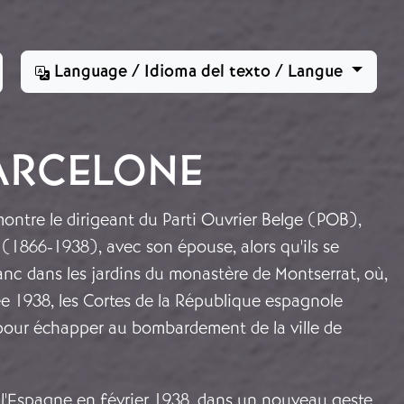
Language / Idioma del texto / Langue
BARCELONE
ontre le dirigeant du Parti Ouvrier Belge (POB),
(1866-1938), avec son épouse, alors qu'ils se
nc dans les jardins du monastère de Montserrat, où,
e 1938, les Cortes de la République espagnole
pour échapper au bombardement de la ville de
 l'Espagne en février 1938, dans un nouveau geste