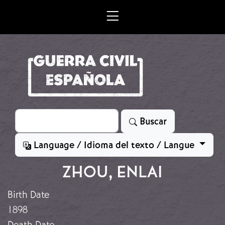
Skip to main content
Search
Buscar
Language / Idioma del texto / Langue
ZHOU, ENLAI
Birth Date
1898
Death Date