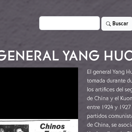
Search
Buscar
L GENERAL YANG HU
El general Yang H
tomada durante du
los artífices del 
de China y el Kuom
entre 1924 y 1927 
partidos comunista
de China, se asoci