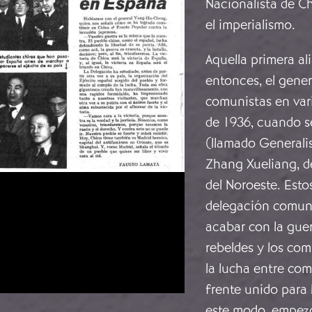
Nacionalista de Ch
el imperialismo.
Aquella primera al
entonces, el gener
comunistas en var
de 1936, cuando se
(llamado Generali
Zhang Xueliang, de
del Noroeste. Esto
delegación comuni
acabar con la guer
rebeldes y los com
la lucha entre com
frente unido para
este modo, empezó