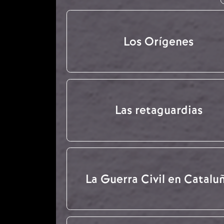
Los Orígenes
Las retaguardias
La Guerra Civil en Catalu