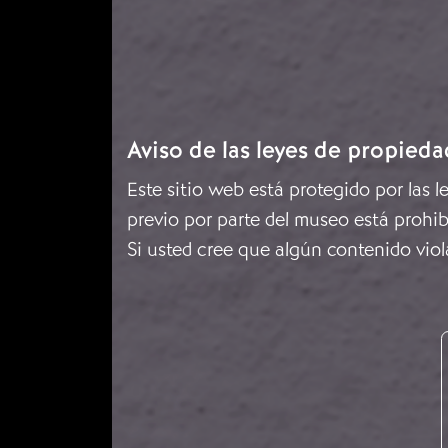
Aviso de las leyes de propieda
Este sitio web está protegido por las 
previo por parte del museo está prohib
Si usted cree que algún contenido viol