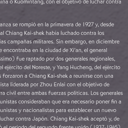
ina o Kuomintang, con el objetivo de luchar contra
ianza se rompió en la primavera de 1927 y, desde
al Chiang Kai-shek había luchado contra los
ias campañas militares. Sin embargo, en diciembre
 encontraba en la ciudad de Xi’an, el general
ssimo) fue raptado por dos generales regionales,
l ejército del Noreste, y Yang Hucheng, del ejército
s forzaron a Chiang Kai-shek a reunirse con una
sta liderada por Zhou Enlai con el objetivo de
ra civil entre ambas fuerzas políticas. Los generales
unistas consideraban que era necesario poner fin a
unistas y nacionalistas para establecer un nuevo
 luchar contra Japón. Chiang Kai-shek aceptó y, de
 el período del segundo frente unido (1937-1945).