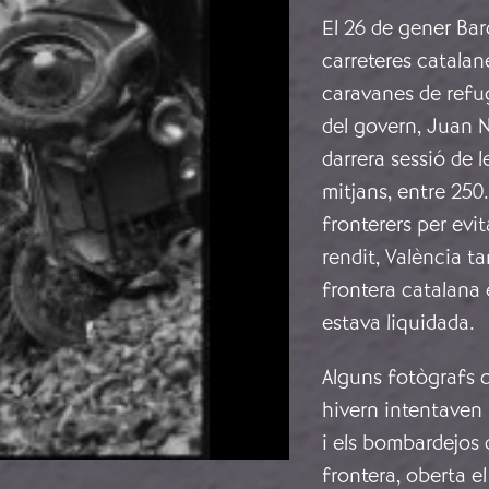
El 26 de gener Bar
carreteres catalan
caravanes de refugi
del govern, Juan N
darrera sessió de 
mitjans, entre 250
fronterers per evi
rendit, València t
frontera catalana 
estava liquidada.
Alguns fotògrafs 
hivern intentaven
i els bombardejos d
frontera, oberta e