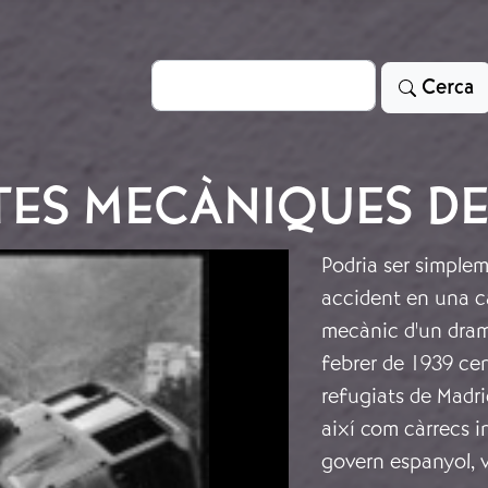
Cerca
Cerca
TES MECÀNIQUES DE
Podria ser simplem
accident en una ca
mecànic d'un dram
febrer de 1939 cen
refugiats de Madri
així com càrrecs i
govern espanyol, v