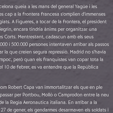
celona queia a les mans del general Yagüe i les
es cap a la frontera francesa s'omplien d'immenses
ats. A Figueres, a tocar de la frontera, el president
egrín, encara tindria ànims per organitzar una
les Corts. Mentrestant, cadascun amb els seus
.000 i 500.000 persones intentaven arribar als passos
tar la que creien segura repressió. Madrid no s'havia
ampoc, però quan els franquistes van copar tota la
el 10 de febrer, es va entendre que la República
com Robert Capa van immortalitzar els que en ple
 passar per Portbou, Molló o Camprodon entre la neu
e la Regia Aeronautica italiana. En arribar a la
l 27 de gener, els gendarmes desarmaven els soldats i