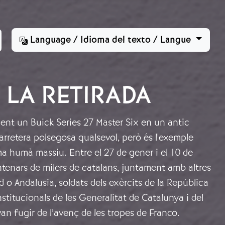
Language / Idioma del texto / Langue
 LA RETIRADA
ent un Buick Series 27 Master Six en un antic
rretera polsegosa qualsevol, però és l'exemple
a humà massiu. Entre el 27 de gener i el 10 de
tenars de milers de catalans, juntament amb altres
d o Andalusia, soldats dels exèrcits de la República
nstitucionals de les Generalitat de Catalunya i del
an fugir de l’avenç de les tropes de Franco.