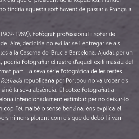
no tindria aquesta sort havent de passar a França a
909-1989), fotògraf professional i xofer de
de l'Aire, decidiria no exiliar-se i entregar-se als
es a la Caserna del Bruc a Barcelona. Ajudat per un
, podria fotografiar el rastre d'aquell exili massiu del
mat part. La seva sèrie fotogràfica de les restes
 Retirada
republicana per Portbou no va trobar els
 sinó la seva absència. El cotxe fotografiat a
celona intencionadament estimbat per no deixar-lo
n cop fet malbé o sense benzina, ens explica el
ers ni nens plorant com els que de debò hi van