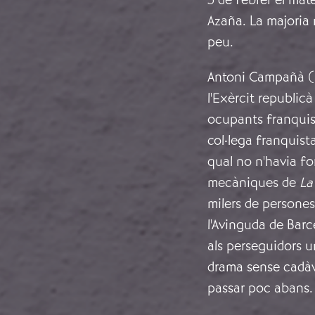
Azaña. La majoria 
peu.
Antoni Campañà (1
l'Exèrcit republicà 
ocupants franquist
col·lega franquista
qual no n'havia for
mecàniques de
La
milers de persones
l'Avinguda de Bar
als perseguidors u
drama sense cadàv
passar poc abans.