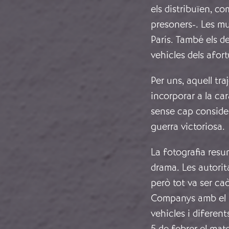
els distribuïen, c
presoners-. Les m
París. També els d
vehicles dels afor
Per uns, aquell tr
incorporar a la car
sense cap considera
guerra victoriosa.
La fotografia resu
drama. Les autorit
però tot va ser caò
Companys amb el L
vehicles i diferent
5 de febrer el mat