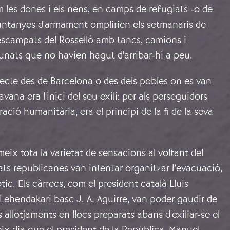
om les dones i els nens, en camps de refugiats -o de
untanyes d'armament omplirien els setmanaris de
escampats del Rosselló amb tancs, camions i
tunats que no havien hagut d'arribar-hi a peu.
ajecte des de Barcelona o des dels pobles on es van
avana era l'inici del seu exili; per als perseguidors
ció humanitària, era el principi de la fi de la seva
meix tota la varietat de sensacions al voltant del
ats republicanes van intentar organitzar l’evacuació,
tic. Els càrrecs, com el president català Lluís
ehendakari basc J. A. Aguirre, van poder gaudir de
s allotjaments en llocs preparats abans d'exiliar-se el
eix dia que el president de la República, Manuel