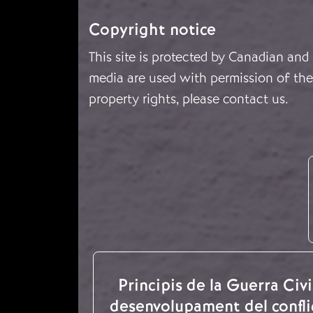
Copyright notice
This site is protected by Canadian and
media are used with permission of the 
property rights, please
contact us
.
Principis de la Guerra Civil
desenvolupament del confli