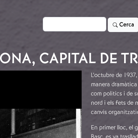
Cerca
Cerca
ONA, CAPITAL DE T
L’octubre de 1937,
manera dramàtica a
com polítics i de s
nord i els fets de
canvis organitzatiu
En primer lloc, el 
Basc, es va traslla