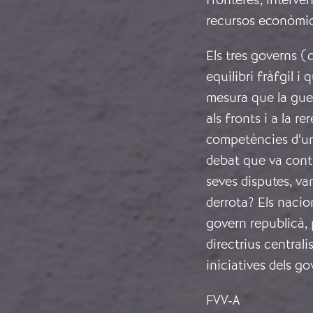
recursos econòmic
Els tres governs (
equilibri fràfgil 
mesura que la guerr
als fronts i a la 
competències d’un 
debat que va conti
seves disputes, van
derrota? Els nacion
govern republicà, p
directrius centrali
iniciatives dels go
FVV-A