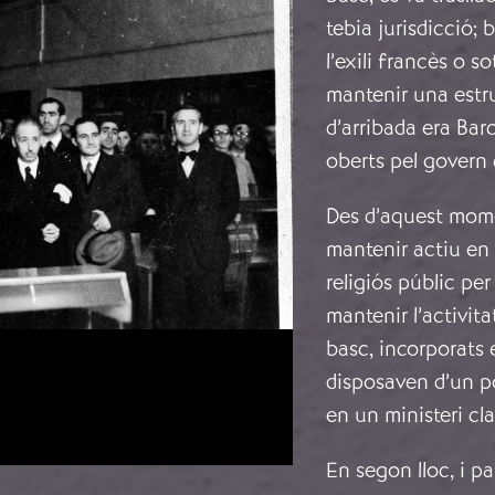
tebia jurisdicció; 
l’exili francès o 
mantenir una estru
d’arribada era Bar
oberts pel govern 
Des d’aquest moment
mantenir actiu en 
religiós públic pe
mantenir l’activitat
basc, incorporats 
disposaven d’un pol
en un ministeri cla
En segon lloc, i p