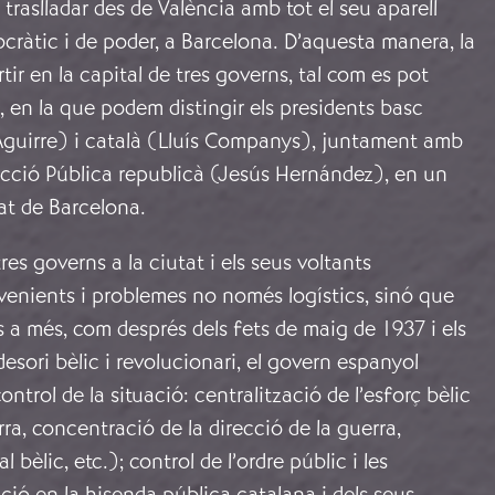
 traslladar des de València amb tot el seu aparell
ocràtic i de poder, a Barcelona. D’aquesta manera, la
tir en la capital de tres governs, tal com es pot
, en la que podem distingir els presidents basc
Aguirre) i català (Lluís Companys), juntament amb
rucció Pública republicà (Jesús Hernández), en un
tat de Barcelona.
res governs a la ciutat i els seus voltants
enients i problemes no només logístics, sinó que
s a més, com després dels fets de maig de 1937 i els
esori bèlic i revolucionari, el govern espanyol
control de la situació: centralització de l’esforç bèlic
rra, concentració de la direcció de la guerra,
 bèlic, etc.); control de l’ordre públic i les
nció en la hisenda pública catalana i dels seus