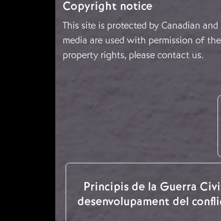
Copyright notice
This site is protected by Canadian and
media are used with permission of the 
property rights, please
contact us
.
Principis de la Guerra Civil
desenvolupament del confli