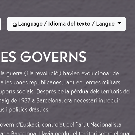
Language / Idioma del texto / Langue
RES GOVERNS
 la guerra (i la revolució) havien evolucionat de
 les zones republicanes, tant en termes militars
uports socials. Després de la pérdua dels territoris del
 maig de 1937 a Barcelona, era necessari introduir
s i polítics dràstics.
govern d’Euskadi, controlat pel Partit Nacionalista
dar a Barcelona. Havia perdut el territori sobre el qual