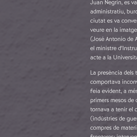
Juan Negrín, es va
administratiu, bur
ciutat es va conver
veure en la imatge
(José Antonio de 
el ministre d’Inst
acte a la Universi
La presència dels t
comportava inconv
feia evident, a mé
primers mesos de d
tornava a tenir el 
(indústries de gue
compres de material
fronteres; interve