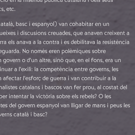
s, etc.
català, basc i espanyol) van cohabitar en un
i queixes i discusions creuades, que anaven creixent a
a els anava a la contra i es debilitava la resistència
rereguarda. No només eren polèmiques sobre
govern o d’un altre, sinó que, en el fons, era un
nuar a l’exili: la competència entre governs, les
 afectar l’esforç de guerra i van contribuir a la
alistes catalans i bascos van fer prou, al costat del
er intentar la victòria sobre els rebels? O les
stes del govern espanyol van lligar de mans i peus les
verns català i basc?