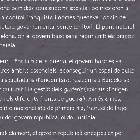
bona part dels seus suports socials i polítics eren a
sota control franquista i només quedava l’opció de
ctura governamental sense territori. El punt natural
celona, on el govern basc seria rebut amb els braços
català.
, i fins la fi de la guerra, el govern basc es va
tres àmbits essencials: aconseguir un espai de culte
r als ciutadans d’origen basc residents a Barcelona;
 cultural; i la gestió dels
gudaris
(soldats d’origen
en els diferents fronts de guerra). A més a més,
ític nacionalista de primera fila, Manuel de Irujo,
u del govern republicà, el de Justícia.
aral·lelament, el govern republicà encapçalat per