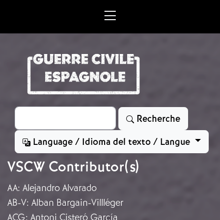
Aller au contenu principal
Rechercher
Recherche
Language / Idioma del texto / Langue
VSCW Contributor(s)
AA
:
Alejandro Alvarado
AB-V
:
Alban Bargain-Villléger
ACG
:
Antoni Cisteró García