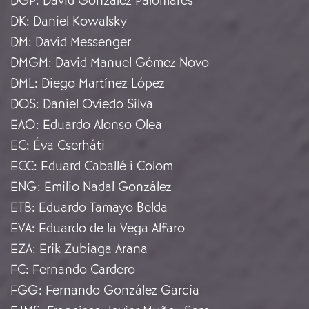
DGP
:
David González Palomares
DK
:
Daniel Kowalsky
DM
:
David Messenger
DMGM
:
David Manuel Gómez Novo
DML
:
Diego Martínez López
DOS
:
Daniel Oviedo Silva
EAO
:
Eduardo Alonso Olea
EC
:
Éva Cserháti
ECC
:
Eduard Caballé i Colom
ENG
:
Emilio Nadal González
ETB
:
Eduardo Tamayo Belda
EVA
:
Eduardo de la Vega Alfaro
EZA
:
Erik Zubiaga Arana
FC
:
Fernando Cardero
FGG
:
Fernando González García