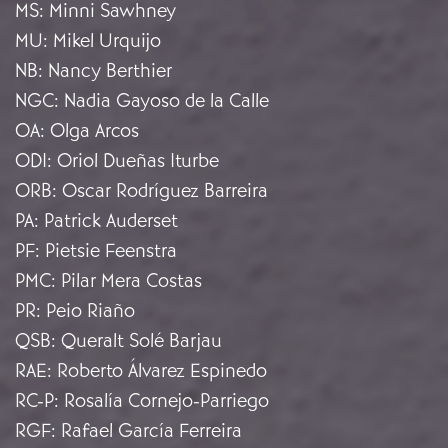
MS
:
Minni Sawhney
MU
:
Mikel Urquijo
NB
:
Nancy Berthier
NGC
:
Nadia Gayoso de la Calle
OA
:
Olga Arcos
ODI
:
Oriol Dueñas Iturbe
ORB
:
Oscar Rodríguez Barreira
PA
:
Patrick Auderset
PF
:
Pietsie Feenstra
PMC
:
Pilar Mera Costas
PR
:
Peio Riaño
QSB
:
Queralt Solé Barjau
RAE
:
Roberto Álvarez Espinedo
RC-P
:
Rosalía Cornejo-Parriego
RGF
:
Rafael García Ferreira