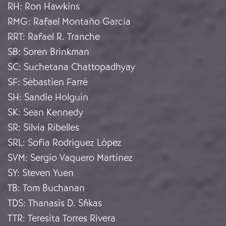
RH
:
Ron Hawkins
RMG
:
Rafael Montaño García
RRT
:
Rafael R. Tranche
SB
:
Soren Brinkman
SC
:
Suchetana Chattopadhyay
SF
:
Sébastien Farré
SH
:
Sandie Holguín
SK
:
Sean Kennedy
SR
:
Silvia Ribelles
SRL
:
Sofía Rodríguez López
SVM
:
Sergio Vaquero Martínez
SY
:
Steven Yuen
TB
:
Tom Buchanan
TDS
:
Thanasis D. Sfikas
TTR
:
Teresita Torres Rivera