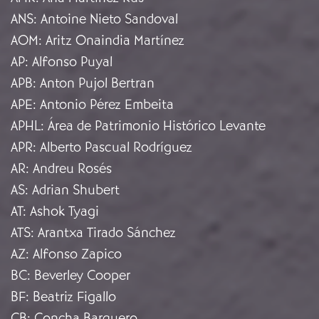
ANS
:
Antoine Nieto Sandoval
AOM
:
Aritz Onaindia Martínez
AP
:
Alfonso Puyal
APB
:
Anton Pujol Bertran
APE
:
Antonio Pérez Embeita
APHL
:
Área de Patrimonio Histórico Levante
APR
:
Alberto Pascual Rodríguez
AR
:
Andreu Rosés
AS
:
Adrian Shubert
AT
:
Ashok Tyagi
ATS
:
Arantxa Tirado Sánchez
AZ
:
Alfonso Zapico
BC
:
Beverley Cooper
BF
:
Beatriz Figallo
CB
:
Concha Barquero