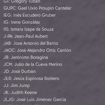
GT
:
Gregory Tuban
GUPC
:
Gael Uxío Proupín Cantelar
IEG
:
Inés Escudero Gruber
IG
:
Irene González
IIS
:
Ismara Izepe da Souza
J-PA
:
Jean-Paul Aubert
JAB
:
José Antonio del Barrio
JAOC
:
José Alejandro Ortiz Carrión
JB
:
Jerónimo Boragina
JCM
:
Julio de la Cueva Merino
JD
:
José Durbán
JER
:
Jesús Espìnosa Romero
JJ
:
Jim Jump
JK
:
Judith Keene
JLJG
:
José Luis Jiménez García