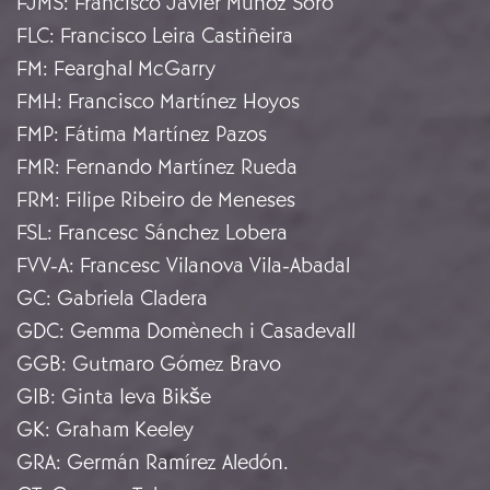
FJMS
:
Francisco Javier Muñoz Soro
FLC
:
Francisco Leira Castiñeira
FM
:
Fearghal McGarry
FMH
:
Francisco Martínez Hoyos
FMP
:
Fátima Martínez Pazos
FMR
:
Fernando Martínez Rueda
FRM
:
Filipe Ribeiro de Meneses
FSL
:
Francesc Sánchez Lobera
FVV-A
:
Francesc Vilanova Vila-Abadal
GC
:
Gabriela Cladera
GDC
:
Gemma Domènech i Casadevall
GGB
:
Gutmaro Gómez Bravo
GIB
:
Ginta Ieva Bikše
GK
:
Graham Keeley
GRA
:
Germán Ramírez Aledón.