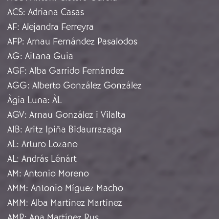
ACS
:
Adriana Casas
AF
:
Alejandra Ferreyra
AFP
:
Arnau Fernández Pasalodos
AG
:
Aitana Guia
AGF
:
Alba Garrido Fernández
AGG
:
Alberto González González
Àgia Luna
:
ÀL
AGV
:
Arnau González i Vilalta
AIB
:
Aritz Ipiña Bidaurrazaga
AL
:
Arturo Lozano
AL
:
András Lénárt
AM
:
Antonio Moreno
AMM
:
Antonio Míguez Macho
AMM
:
Alba Martínez Martínez
AMR
:
Ana Martínez Rus