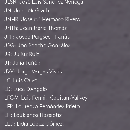
JLSN
:
José Luis Sánchez Noriega
JM
:
John McGrath
JMHR
:
José Mª Hermoso Rivero
JMTh
:
Joan Maria Thomàs
JPF
:
Josep Puigsech Farràs
JPG
:
Jon Penche González
JR
:
Julius Ruiz
JT
:
Julia Tuñón
JVV
:
Jorge Vargas Visús
LC
:
Luis Calvo
LD
:
Luca D'Angelo
LFC-V
:
Luis Fermin Capitan-Vallvey
LFP
:
Lourenzo Fernández Prieto
LH
:
Loukianos Hassiotis
LLG
:
Lidia López Gómez.