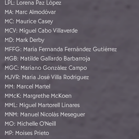
LPL
:
Lorena Paz López
MA
:
Marc Almodóvar
MC
:
Maurice Casey
MCV
:
Miguel Cabo Villaverde
MD
:
Mark Derby
MFFG
:
María Fernanda Fernández Gutiérrez
MGB
:
Matilde Gallardo Barbarroja
MGC
:
Mariano González Campo
MJVR
:
María José Villa Rodríguez
MM
:
Marcel Martel
MMcK
:
Margrethe McKoen
MML
:
Miguel Martorell Linares
MNM
:
Manuel Nicolás Meseguer
MO
:
Michelle O'Neill
MP
:
Moises Prieto