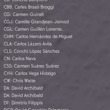
CBB
:
Carles Brasó Broggi
CG
:
Carmen Guiralt
CGJ
:
Camille Grandjean-Jornod
CGL
:
Camen Guillén Lorente.
CHM
:
Carlos Hernández de Miguel
CLA
:
Carlos Lázaro Ávila
CLS
:
Conchi López Sánchez
CN
:
Carlos Nava
CSS
:
Carmen Suárez Suárez
CVH
:
Carlos Vega Hidalgo
CW
:
Chris Waite
DA
:
David Archibald
DA
:
David Archibald
DF
:
Dimitris Filippis