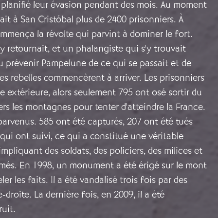
planifié leur évasion pendant des mois. Au moment
avait à San Cristóbal plus de 2400 prisonniers. À
ommença la révolte qui parvint à dominer le fort.
y retournait, et un phalangiste qui s'y trouvait
pu prévenir Pampelune de ce qui se passait et de
s rebelles commencèrent à arriver. Les prisonniers
de extérieure, alors seulement 795 ont osé sortir du
vers les montagnes pour tenter d'atteindre la France.
 parvenus. 585 ont été capturés, 207 ont été tués
qui ont suivi, ce qui a constitué une véritable
mpliquant des soldats, des policiers, des milices et
rmés. En 1998, un monument a été érigé sur le mont
r les faits. Il a été vandalisé trois fois par des
-droite. La dernière fois, en 2009, il a été
ruit.