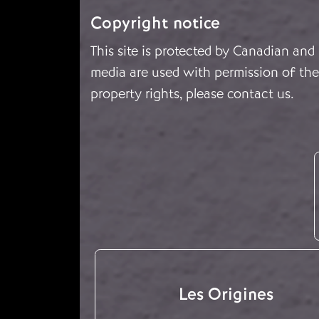
Copyright notice
This site is protected by Canadian and
media are used with permission of the 
property rights, please
contact us
.
Les Origines