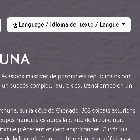
Language / Idioma del texto / Langue
HUNA
 évasions massives de prisonniers républicains ont
té un succès complet; l'autre s'est transformée en un
rchuna, sur la côte de Grenade, 308 soldats asturiens
roupes franquistes après la chute de la zone nord
automne précédent étaient emprisonnés. Carchuna
ès de la ligne de front. Le 16 mai, quatre officiers se