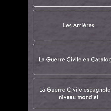
Les Arrières
La Guerre Civile en Catalo
La Guerre Civile espagnole
niveau mondial