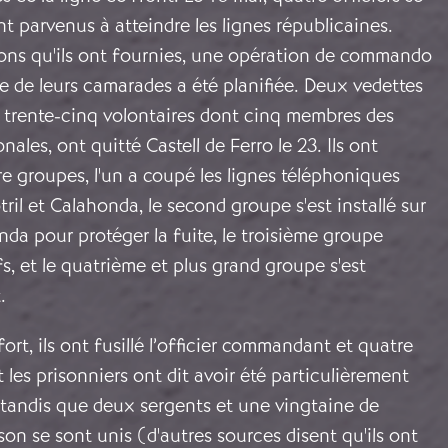
nt parvenus à atteindre les lignes républicaines.
ions qu'ils ont fournies, une opération de commando
te de leurs camarades a été planifiée. Deux vedettes
t trente-cinq volontaires dont cinq membres des
nales, ont quitté Castell de Ferro le 23. Ils ont
e groupes, l'un a coupé les lignes téléphoniques
otril et Calahonda, le second groupe s'est installé sur
nda pour protéger la fuite, le troisième groupe
fs, et le quatrième et plus grand groupe s'est
t.
 fort, ils ont fusillé l’officier commandant et quatre
 les prisonniers ont dit avoir été particulièrement
 tandis que deux sergents et une vingtaine de
son se sont unis (d'autres sources disent qu'ils ont