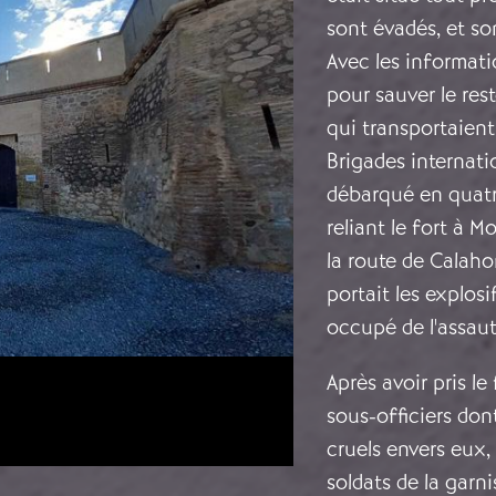
sont évadés, et so
Avec les informat
pour sauver le res
qui transportaien
Brigades internatio
débarqué en quatr
reliant le fort à M
la route de Calaho
portait les explosi
occupé de l'assau
Après avoir pris le
sous-officiers dont
cruels envers eux,
soldats de la garni