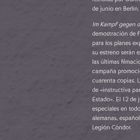
de junio en Berlín
Im Kampf gegen d
demostración de fu
para los planes ex
su estreno serán e
las últimas filmaci
campaña promociona
cuarenta copias. L
de
«instructiva par
Estado». El 12 de
especiales en tod
alemanas, española
Legión Cóndor.