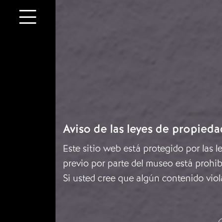
Aviso de las leyes de propieda
Este sitio web está protegido por las 
previo por parte del museo está prohib
Si usted cree que algún contenido viol