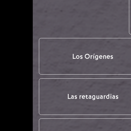
Los Orígenes
Las retaguardias