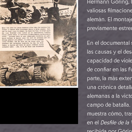
Hermann Göring, l
valiosas filmacion
alemán. El montaje
previamente estr
En el documental s
las causas y el de
capacidad de viol
de confiar en las 
parte, la más exte
una crónica detall
alemanas a la vict
campo de batalla. 
muestra cómo, tras
en el
Desfile de la 
recibida por Görin