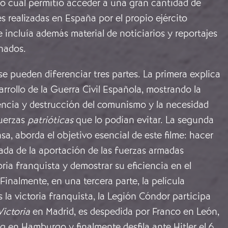
o cual permitió acceder a una gran cantidad de
es realizadas en España por el propio ejército
 incluía además material de noticiarios y reportajes
enados.
e pueden diferenciar tres partes. La primera explica
sarrollo de la Guerra Civil Española, mostrando la
encia y destrucción del comunismo y la necesidad
fuerzas
patrióticas
que lo podían evitar. La segunda
nsa, aborda el objetivo esencial de este filme: hacer
ada de la aportación de las fuerzas armadas
oria franquista y demostrar su eficiencia en el
Finalmente, en una tercera parte, la película
 la victoria franquista, la Legión Cóndor participa
Victoria
en Madrid, es despedida por Franco en León,
g en Hamburgo y finalmente desfila ante Hitler el 6