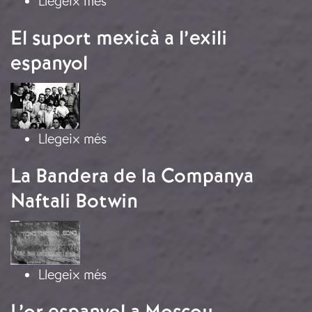
sobre Barcelona, 19 de juliol, 1936
Llegeix més
El suport mexicà a l’exili
espanyol
Imatge
sobre El suport mexicà a l’exili esp
Llegeix més
La Bandera de la Companya
Naftali Botwin
Imatge
sobre La Bandera de la Companya N
Llegeix més
L’or espanyol a Moscou