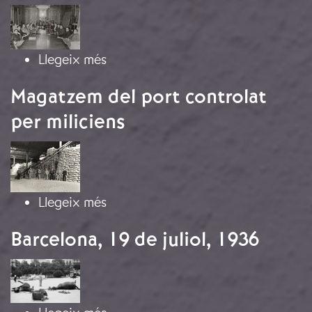
Imatge
sobre Primer reunió del Comitè Centr
Llegeix més
Magatzem del port controlat
per miliciens
Imatge
sobre Magatzem del port controlat p
Llegeix més
Barcelona, 19 de juliol, 1936
Imatge