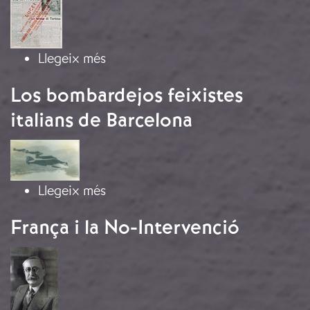
sobre La propaganda italiana pro-f
Llegeix més
Los bombardejos feixistes
italians de Barcelona
Imatge
sobre Los bombardejos feixistes ita
Llegeix més
França i la No-Intervenció
Imatge