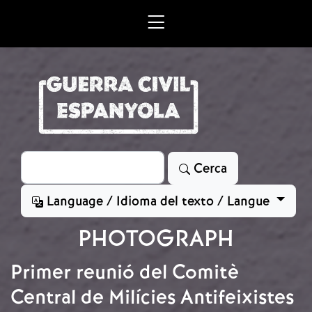
Vés al contingut
Cerca
Cerca
Language / Idioma del texto / Langue
PHOTOGRAPH
Primer reunió del Comitè
Central de Milícies Antifeixistes