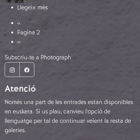
sobre França i la No-Intervenció
Llegeix més
Paginació
Pàgina anterior
‹‹
Pàgina 2
Pàgina següent
››
Subscriu-te a Photograph
Instagram
Facebook
Atenció
Només una part de les entrades estan disponibles
en euskera. Si us plau, canvieu l'opció de
llenguatge per tal de continuar veient la resta de
galeries.