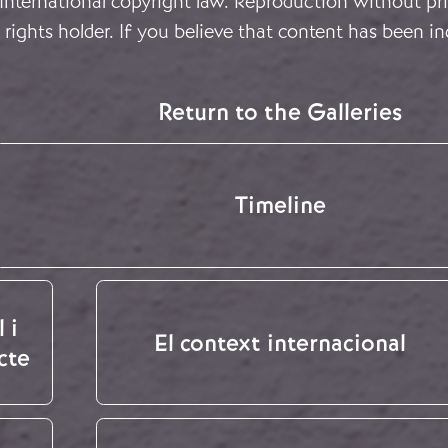
 International copyright law. Reproduction without pri
rights holder. If you believe that content has been in
Return to the Galleries
Timeline
 i
El context internacional
cte