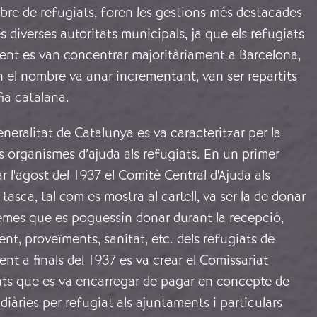
bre de refugiats, foren les gestions més destacades
s diverses autoritats municipals, ja que els refugiats
nt es van concentrar majoritàriament a Barcelona,
 el nombre va anar incrementant, van ser repartits
fia catalana.
eneralitat de Catalunya es va caracteritzar per la
s organismes d’ajuda als refugiats. En un primer
 l'agost del 1937 el Comitè Central d'Ajuda als
tasca, tal com es mostra al cartell, va ser la de donar
lemes que es poguessin donar durant la recepció,
ent, proveïments, sanitat, etc. dels refugiats de
ent a finals del 1937 es va crear el Comissariat
iats que es va encarregar de pagar en concepte de
diàries per refugiat als ajuntaments i particulars