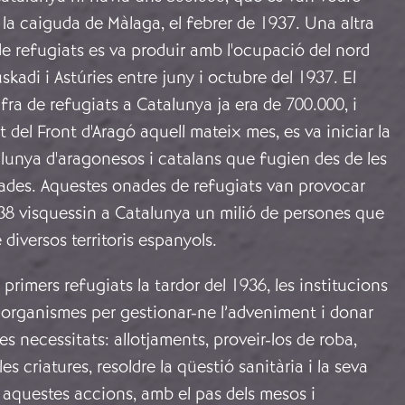
a caiguda de Màlaga, el febrer de 1937. Una altra
e refugiats es va produir amb l'ocupació del nord
skadi i Astúries entre juny i octubre del 1937. El
ifra de refugiats a Catalunya ja era de 700.000, i
del Front d'Aragó aquell mateix mes, es va iniciar la
lunya d'aragonesos i catalans que fugien des de les
des. Aquestes onades de refugiats van provocar
938 visquessin a Catalunya un milió de persones que
 diversos territoris espanyols.
 primers refugiats la tardor del 1936, les institucions
 organismes per gestionar-ne l’adveniment i donar
es necessitats: allotjaments, proveir-los de roba,
les criatures, resoldre la qüestió sanitària i la seva
 aquestes accions, amb el pas dels mesos i