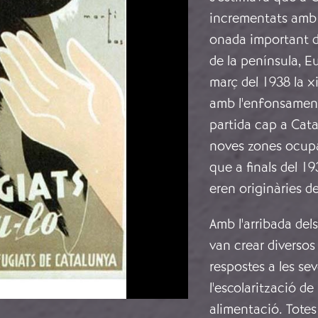
incrementats amb l
onada important d
de la península, Eu
març del 1938 la x
amb l'enfonsament 
partida cap a Cata
noves zones ocupa
que a finals del 1
eren originàries de
Amb l'arribada dels
van crear diversos
respostes a les sev
l'escolarització de 
alimentació. Totes