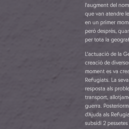
l'augment del nom
que van atendre le
en un primer mome
però després, quan
per tota la geogra
L’actuació de la G
creació de diverso
moment es va crear
Refugiats. La seva 
resposta als prob
transport, allotjam
guerra. Posteriorm
d'Ajuda als Refug
subsidi 2 pessetes 