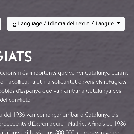
Language / Idioma del texto / Langue
IATS
bucions més importants que va fer Catalunya durant
er l'acollida, l'ajut i la solidaritat envers els refugiats
 pobles d'Espanya que van arribar a Catalunya des
el conflicte.
tiu del 1936 van començar arribar a Catalunya els
procedents d'Extremadura i Madrid. A finals de 1936
atalunya hi havia uns 300.000, que es van veure