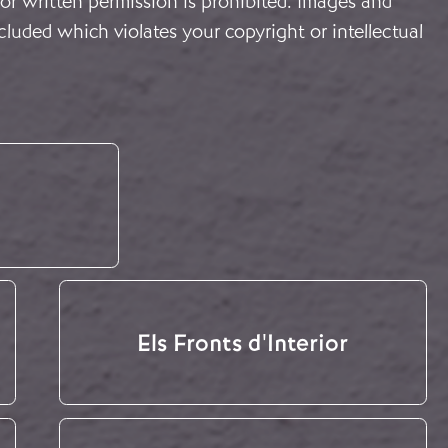
or written permission is prohibited. Images and
cluded which violates your copyright or intellectual
Els Fronts d'Interior