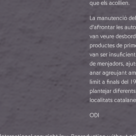
que els acollien.
La manutenció dels
d’afrontar les aut
van veure desborda
productes de prime
van ser insuficien
de menjadors, ajut
anar agreujant amb
límit a finals del 
plantejar diferents
localitats catalane
ODI