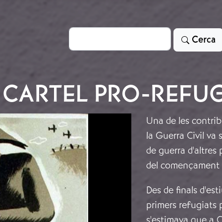
Cerca
Cerca
CARTEL PRO-REFUG
Una de les contri
la Guerra Civil va s
de guerra d'altres
del començament d
Des de finals d'es
primers refugiats 
s'estimava que a C