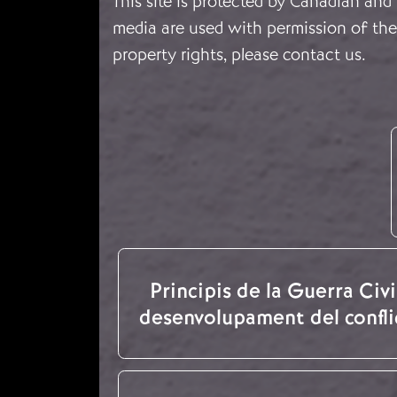
This site is protected by Canadian and
media are used with permission of the 
property rights, please
contact us
.
Principis de la Guerra Civil
desenvolupament del confli