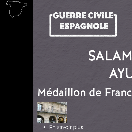
Aller au contenu principal
SALAM
AY
Médaillon de Fran
Image
sur Médaillon de Fr
En savoir plus