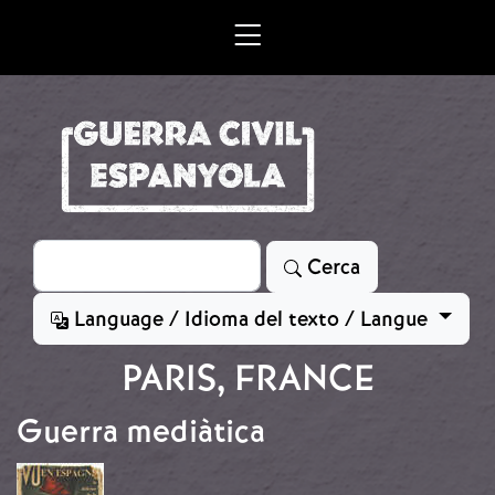
Vés al contingut
Cerca
Cerca
Language / Idioma del texto / Langue
PARIS, FRANCE
Guerra mediàtica
Imatge