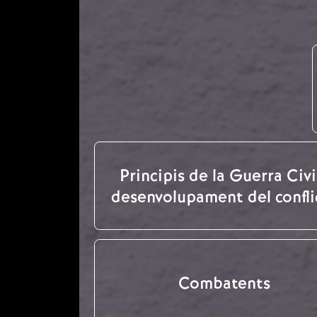
Principis de la Guerra Civil
desenvolupament del confli
Combatents