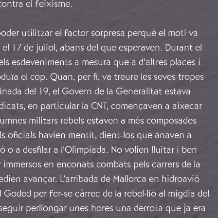
contra el feixisme.
poder utilitzar el factor sorpresa perquè el motí va
 el 17 de juliol, abans del que esperaven. Durant el
 els esdeveniments a mesura que a d’altres places i
duïa el cop. Quan, per fi, va treure les seves tropes
tinada del 19, el Govern de la Generalitat estava
indicats, en particular la CNT, començaven a aixecar
olumnes militars rebels estaven a més composades
ls oficials havien mentit, dient-los que anaven a
ó o a desfilar a l’Olimpíada. No volien lluitar i ben
r immersos en enconats combats pels carrers de la
edien avançar. L’arribada de Mallorca en hidroavió
 Goded per fer-se càrrec de la rebel·lió al migdia del
eguir perllongar unes hores una derrota que ja era