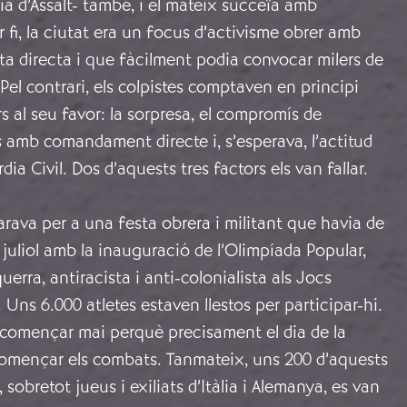
ia d’Assalt- també, i el mateix succeïa amb
er fi, la ciutat era un focus d’activisme obrer amb
ita directa i que fàcilment podia convocar milers de
. Pel contrari, els colpistes comptaven en principi
s al seu favor: la sorpresa, el compromís de
 amb comandament directe i, s’esperava, l’actitud
dia Civil. Dos d’aquests tres factors els van fallar.
rava per a una festa obrera i militant que havia de
juliol amb la inauguració de l’Olimpíada Popular,
erra, antiracista i anti-colonialista als Jocs
 Uns 6.000 atletes estaven llestos per participar-hi.
 començar mai perquè precisament el dia de la
omençar els combats. Tanmateix, uns 200 d’aquests
, sobretot jueus i exiliats d’Itàlia i Alemanya, es van