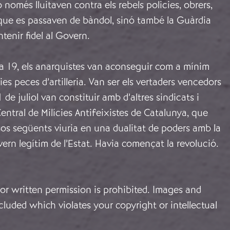
 només lluitaven contra els rebels policies, obrers,
 que es passaven de bàndol, sinó també la Guàrdia
tenir fidel al Govern.
 dia 19, els anarquistes van aconseguir com a mínim
ries peces d’artilleria. Van ser els vertaders vencedors
 de juliol van constituir amb d’altres sindicats i
Central de Milícies Antifeixistes de Catalunya, que
os següents viuria en una dualitat de poders amb la
vern legítim de l’Estat. Havia començat la revolució.
or written permission is prohibited. Images and
cluded which violates your copyright or intellectual