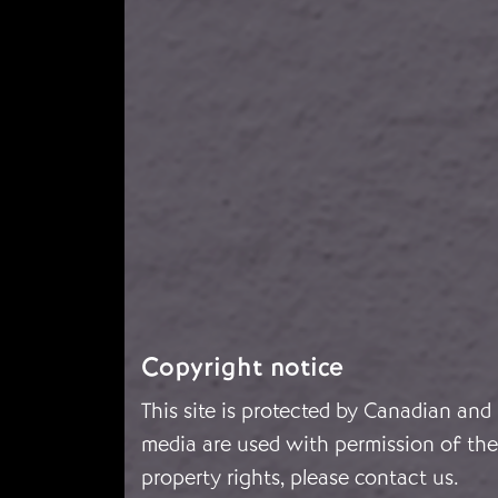
Copyright notice
This site is protected by Canadian and
media are used with permission of the 
property rights, please
contact us
.