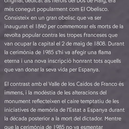
original, dedicat als herois del Dos de Maig, era
més conegut popularment com El Obelisco.
Consisteix en un gran obelisc que va ser
inaugurat el 1840 per commemorar els morts de la
revolta popular contra les tropes franceses que
van ocupar la capital el 2 de maig de 1808. Durant
la cerimònia de 1985 s’hi va afegir una flama
eterna i una nova inscripció honrant tots aquells
que van donar la seva vida per Espanya.
El contrast amb el Valle de los Caídos de Franco és
immens, i la modèstia de les alteracions del
monument reflecteixen el caire temptatiu de les
iniciatives de memòria de l’Estat a Espanya durant
la dècada posterior a la mort del dictador. Mentre
que la cerimònia de 1985 no va esmentar