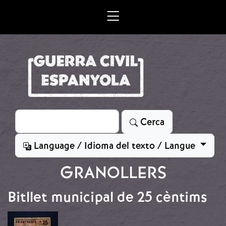
Vés al contingut
Cerca
Cerca
Language / Idioma del texto / Langue
GRANOLLERS
Bitllet municipal de 25 cèntims
Imatge