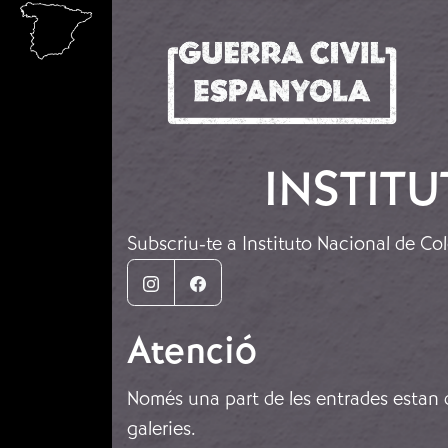
Vés al contingut
INSTIT
Subscriu-te a Instituto Nacional de Co
Instagram
Facebook
Atenció
Només una part de les entrades estan di
galeries.