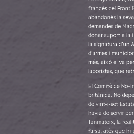
francès del Front 
abandonés la seva 
demandes de Madri
donar suport a la i
la signatura d’un 
d’armes i municio
més, això el va pe
laboristes, que re
El Comitè de No-In
britànica. No depe
de vint-i-set Esta
havia de servir per
Tanmateix, la reali
farsa, atès que hi