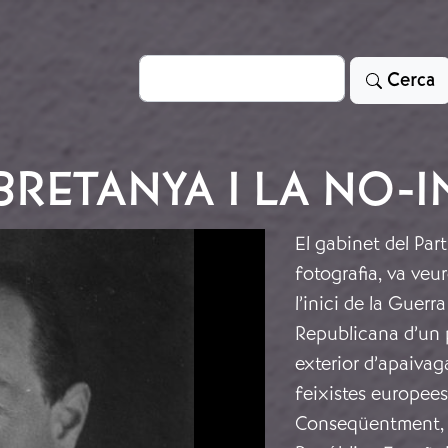
Cerca
Cerca
RETANYA I LA NO-
El gabinet del Par
fotografia, va veur
l’inici de la Guer
Republicana d’un pe
exterior d’apaiva
feixistes europees,
Conseqüentment, v