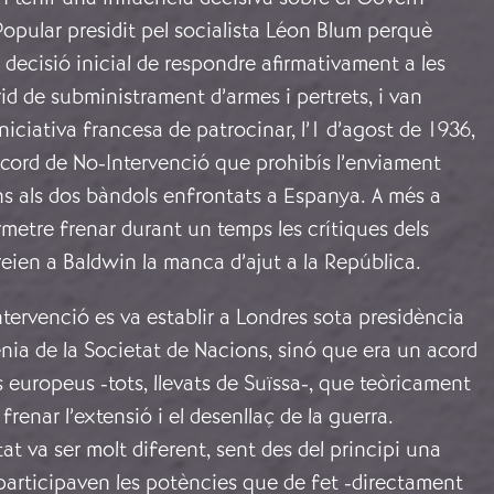
Popular presidit pel socialista Léon Blum perquè
decisió inicial de respondre afirmativament a les
d de subministrament d’armes i pertrets, i van
niciativa francesa de patrocinar, l’1 d’agost de 1936,
Acord de No-Intervenció que prohibís l’enviament
ns als dos bàndols enfrontats a Espanya. A més a
rmetre frenar durant un temps les crítiques dels
treien a Baldwin la manca d’ajut a la República.
tervenció es va establir a Londres sota presidència
nia de la Societat de Nacions, sinó que era un acord
ts europeus -tots, llevats de Suïssa-, que teòricament
 frenar l’extensió i el desenllaç de la guerra.
tat va ser molt diferent, sent des del principi una
 participaven les potències que de fet -directament