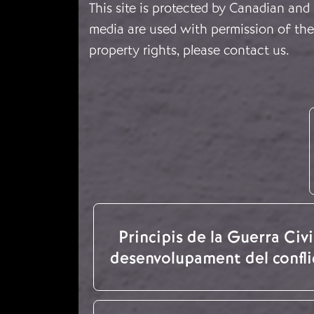
This site is protected by Canadian and
media are used with permission of the 
property rights, please
contact us
.
Principis de la Guerra Civil
desenvolupament del confli