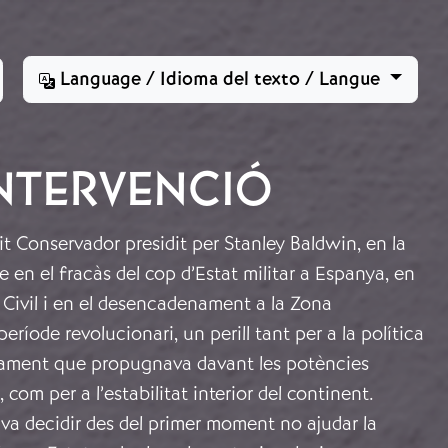
Language / Idioma del texto / Langue
INTERVENCIÓ
tit Conservador presidit per Stanley Baldwin, en la
e en el fracàs del cop d’Estat militar a Espanya, en
ra Civil i en el desencadenament a la Zona
ríode revolucionari, un perill tant per a la política
gament que propugnava davant les potències
 com per a l’estabilitat interior del continent.
a decidir des del primer moment no ajudar la