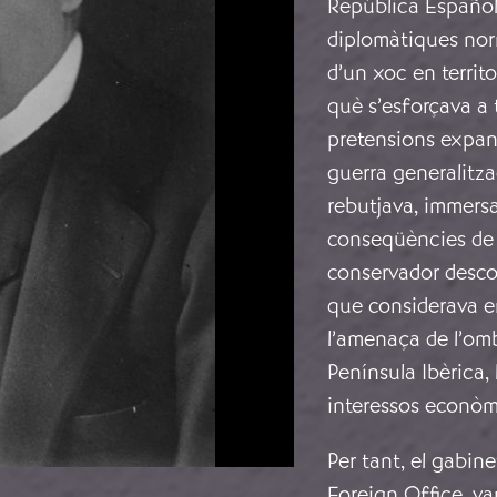
República Español
diplomàtiques norma
d’un xoc en territ
què s’esforçava a
pretensions expan
guerra generalitza
rebutjava, immersa
conseqüències de l
conservador desc
que considerava en
l’amenaça de l’omb
Península Ibèrica,
interessos econòmic
Per tant, el gabin
Foreign Office, va