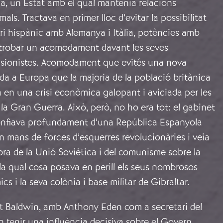
a, un Estat amb el qual mantenia relacions
ls. Tractava en primer lloc d’evitar la possibilitat
ori hispànic amb Alemanya i Itàlia, potències amb
 trobar un acomodament davant les seves
sionistes. Acomodament que evités una nova
da a Europa que la majoria de la població britànica
 en una crisi econòmica galopant i aviciada per les
a Gran Guerra. Això, però, no ho era tot: el gabinet
onfiava profundament d’una República Espanyola
 mans de forces d’esquerres revolucionàries i veia
ra de la Unió Soviètica i del comunisme sobre la
 la qual cosa posava en perill els seus nombrosos
s i la seva colònia i base militar de Gibraltar.
et Baldwin, amb Anthony Eden com a secretari del
n tenir una influència decisiva sobre el Govern