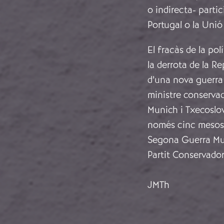
o indirecta- parti
Portugal o la Unió
El fracàs de la po
la derrota de la Re
d’una nova guerra 
ministre conservad
Munich i Txecoslov
només cinc mesos d
Segona Guerra Mund
Partit Conservado
JMTh