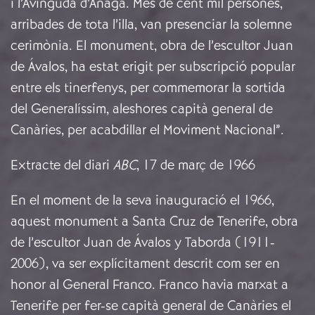
i l’Avinguda d’Anaga. Més de cent mil persones,
arribades de tota l’illa, van presenciar la solemne
cerimònia. El monument, obra de l’escultor Juan
de Ávalos, ha estat erigit per subscripció popular
entre els tinerfenys, per commemorar la sortida
del Generalíssim, aleshores capità general de
Canàries, per acabdillar el Moviment Nacional”.
Extracte del diari
ABC
, 17 de març de 1966
En el moment de la seva inauguració el 1966,
aquest monument a Santa Cruz de Tenerife, obra
de l’escultor Juan de Ávalos y Taborda (1911-
2006), va ser explícitament descrit com ser en
honor al General Franco. Franco havia marxat a
Tenerife per fer-se capità general de Canàries el