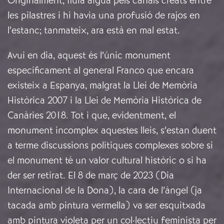
Originalment, fluïa aigua pels canals creats entre
les pilastres i hi havia una profusió de rajos en
l’estanc; tanmateix, ara està en mal estat.
Avui en dia, aquest és l’únic monument
específicament al general Franco que encara
existeix a Espanya, malgrat la Llei de Memòria
Històrica 2007 i la Llei de Memòria Històrica de
Canàries 2018. Tot i que, evidentment, el
monument incomplex aquestes lleis, s’estan duent
a terme discussions polítiques complexes sobre si
el monument té un valor cultural històric o si ha
der ser retirat. El 8 de març de 2023 (Dia
Internacional de la Dona), la cara de l’àngel (ja
tacada amb pintura vermella) va ser esquitxada
amb pintura violeta per un col·lectiu feminista per