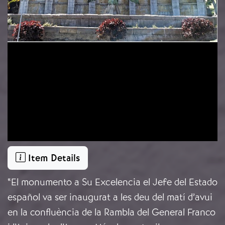
Item Details
“El monumento a Su Excelencia el Jefe del Estado
español va ser inaugurat a les deu del matí d’avui
en la confluència de la Rambla del General Franco