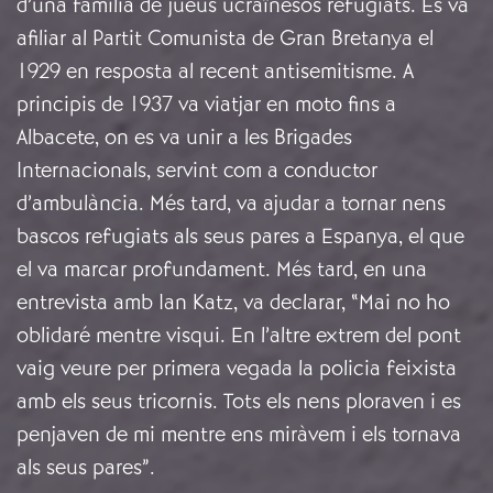
d’una família de jueus ucraïnesos refugiats. Es va
afiliar al Partit Comunista de Gran Bretanya el
1929 en resposta al recent antisemitisme. A
principis de 1937 va viatjar en moto fins a
Albacete, on es va unir a les Brigades
Internacionals, servint com a conductor
d’ambulància. Més tard, va ajudar a tornar nens
bascos refugiats als seus pares a Espanya, el que
el va marcar profundament. Més tard, en una
entrevista amb Ian Katz, va declarar, “Mai no ho
oblidaré mentre visqui. En l’altre extrem del pont
vaig veure per primera vegada la policia feixista
amb els seus tricornis. Tots els nens ploraven i es
penjaven de mi mentre ens miràvem i els tornava
als seus pares”.