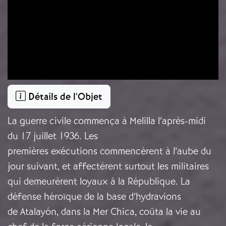
Détails de l'Objet
La guerre civile commença à Melilla l’après-midi
du 17 juillet 1936. Les
premières exécutions commencèrent à l’aube du
jour suivant, et affectèrent surtout les militaires
qui demeurèrent loyaux à la République. La
défense héroïque de la base d’hydravions
de Atalayón, dans la Mer Chica, coûta la vie au