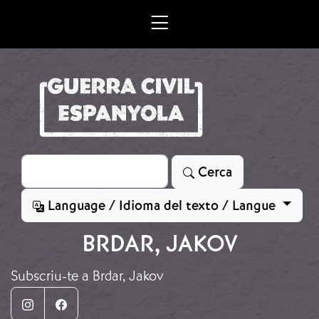
Vés al contingut
Cerca
Cerca
Language / Idioma del texto / Langue
BRDAR, JAKOV
Subscriu-te a Brdar, Jakov
Instagram
Facebook